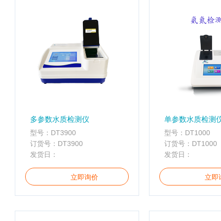
水
质
检
测
仪
凝
胶
成
像
电
多参数水质检测仪
单参数水质检测
泳
型号：DT3900
型号：DT1000
仪
订货号：DT3900
订货号：DT1000
系
发货日：
发货日：
统
土
立即询价
立即
壤
测
定
仪