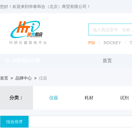
您好！欢迎来到
华泰和合（北京）商贸有限公司
！
PSI
ROCKEY
T
全部商品分类
首页
仪
耗
试
定
仪器
首页
>
品牌中心
>
仪器
器
材
剂
做
渗透压仪
冷冻管盒
分配瓶
渗
透
玻
压
仪器照明设
血清瓶
分类：
仪器
耗材
试剂
璃
仪
容
微
冻存管
冻干瓶
器
生
综合排序
物
及
离心管架
安瓿瓶
便