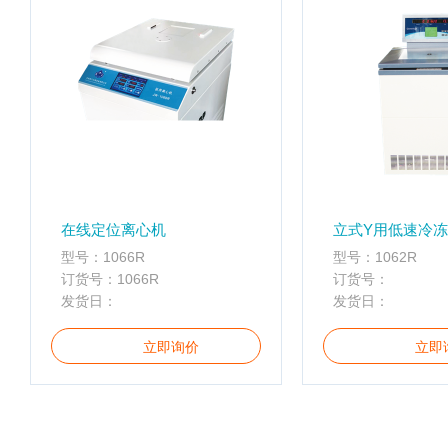
真
空
泵
冰
点
仪
培
养
箱
在线定位离心机
立式Y用低速冷
液
型号：1066R
型号：1062R
氮
订货号：1066R
订货号：
罐
发货日：
发货日：
程
序
立即询价
立即
降
温
仪
离