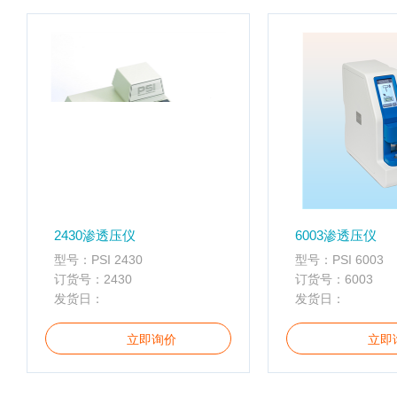
配
携
件
分
离心管
析
仪
样品管
酶
标
仪
全
智
能
基
2430渗透压仪
6003渗透压仪
因
型号：PSI 2430
型号：PSI 6003
检
订货号：2430
订货号：6003
测
发货日：
发货日：
便
携
立即询价
立即
仪
分