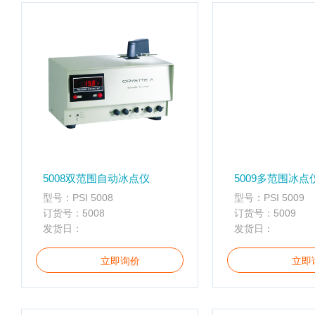
子
杂
交
箱
紫
外
交
联
仪
杀
酶标仪
菌
5008双范围自动冰点仪
5009多范围冰点
检
型号：PSI 5008
型号：PSI 5009
测
订货号：5008
订货号：5009
系
发货日：
发货日：
统
超
立即询价
立即
纯
水
机