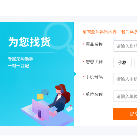
心
机
真
分子杂交箱
空
抽
填写您的咨询内容，我们将
紫外交联仪
吸
商品名称
*
仪
杀菌检测系
温
湿
您想了解
*
价格
度
超纯水机
记
手机号码
*
录
水质检测仪
系
单位名称
*
统
耗材
冷
冻
管