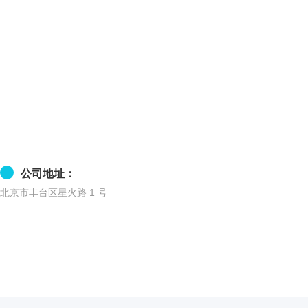
盒
仪
真诚服务，即时响应！
器
照
售前、售中、售后八大服务标准，七项质量流程，免除后顾之忧
明
设
备
冻
存
管
离
公司地址：
心
北京市丰台区星火路 1 号
管
架
离
心
凝胶成像
管
样
电泳仪系统
品