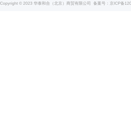
Copyright © 2023 华泰和合（北京）商贸有限公司
备案号：京ICP备1202
管
土壤测定仪
瓶
塞
真空泵
式
液
氮
冰点仪
罐
液
位
计
试剂
PSI
标
准
液
热
传
导