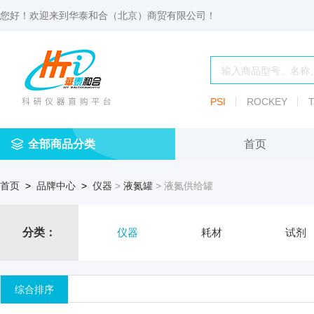
您好！欢迎来到
华泰和合（北京）商贸有限公司
！
PSI
ROCKEY
T
全部商品分类
首页
仪
耗
试
定
仪器
首页
>
品牌中心
>
仪器
>
液氮罐
> 液氮供给罐
器
材
剂
做
渗透压仪
冷冻管盒
分配瓶
渗
透
玻
压
仪器照明设
血清瓶
分类：
仪器
耗材
试剂
璃
仪
容
微
冻存管
冻干瓶
器
生
综合排序
物
及
离心管架
安瓿瓶
便