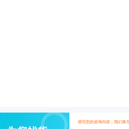
配
携
件
分
离心管
析
仪
样品管
酶
标
仪
全
智
能
基
因
检
测
便
携
仪
填写您的咨询内容，我们将
分