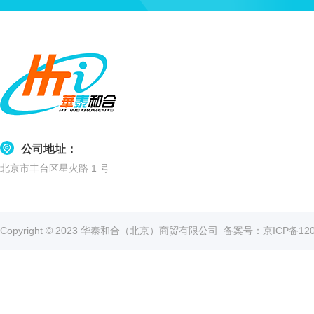
水
质
检
测
仪
凝
胶
成
像
公司地址：
电
北京市丰台区星火路 1 号
泳
仪
系
统
Copyright © 2023 华泰和合（北京）商贸有限公司
备案号：京ICP备1202
土
壤
测
定
仪