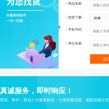
子
商品名称
*
杂
交
您想了解
*
价格
箱
紫
手机号码
外
*
交
联
单位名称
*
仪
杀
酶标仪
菌
检
测
系
统
真诚服务，即时响应！
超
纯
售前、售中、售后八大服务标准，七项质量流程，免除后顾之忧
水
机