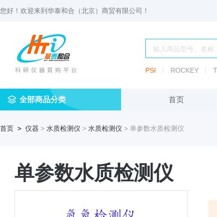
您好！欢迎来到
华泰和合（北京）商贸有限公司
！
PSI
ROCKEY
T
全部商品分类
首页
仪
耗
试
定
仪器
首页
>
仪器
>
水质检测仪
>
水质检测仪
> 单参数水质检测仪
器
材
剂
做
渗透压仪
冷冻管盒
分配瓶
渗
透
玻
压
仪器照明设
血清瓶
璃
单参数水质检测仪
仪
容
微
冻存管
冻干瓶
器
生
物
及
离心管架
安瓿瓶
便