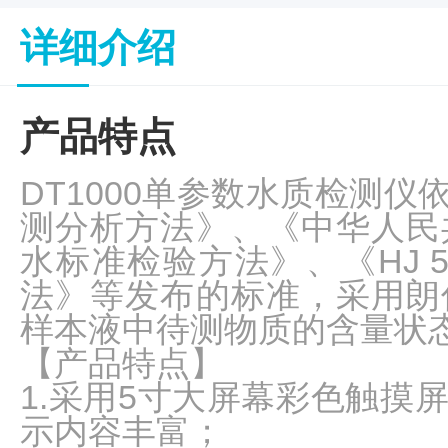
子
杂
详细介绍
交
箱
紫
产品特点
外
交
联
DT1000单参数水质检测
仪
测分析方法》、《中华人民
杀
酶标仪
菌
水标准检验方法》、《HJ 53
检
法》等发布的标准，采用朗
测
系
样本液中待测物质的含量状
统
【产品特点】
超
1.采用5寸大屏幕彩色触摸
纯
水
示内容丰富；
机