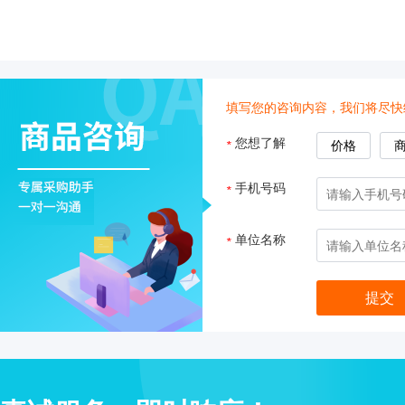
盒
仪
器
照
明
填写您的咨询内容，我们将尽快
设
备
您想了解
*
价格
冻
存
手机号码
*
管
离
单位名称
*
心
管
架
离
心
凝胶成像
管
样
电泳仪系统
品