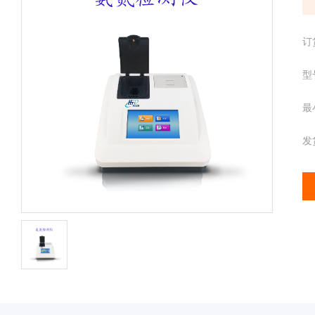
配
携
件
分
离心管
订
析
仪
样品管
型
酶
标
最
仪
全
发
智
能
基
因
检
测
便
携
仪
分