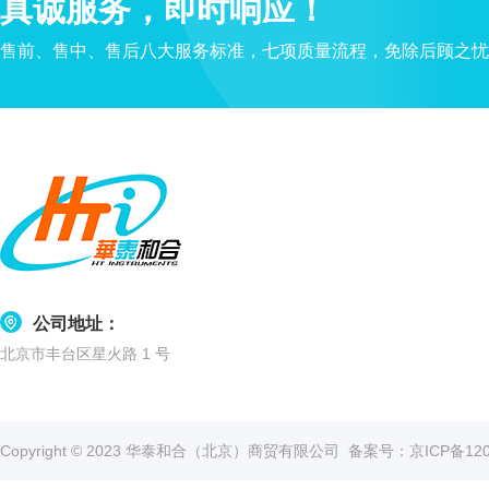
真诚服务，即时响应！
管
土壤测定仪
瓶
售前、售中、售后八大服务标准，七项质量流程，免除后顾之忧
塞
真空泵
式
液
氮
冰点仪
罐
液
位
计
试剂
公司地址：
PSI
北京市丰台区星火路 1 号
标
准
液
热
Copyright © 2023 华泰和合（北京）商贸有限公司
备案号：京ICP备1202
传
导