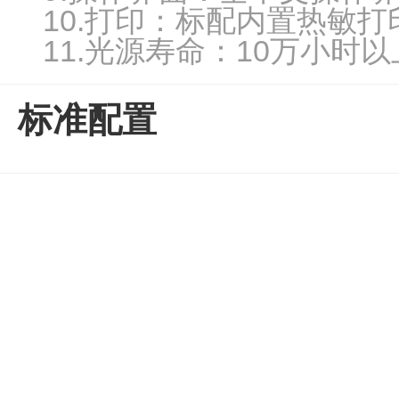
心
10.打印：标配内置热敏打
机
11.
光源寿命：10万小时以
真
分子杂交箱
空
抽
紫外交联仪
标准配置
吸
仪
杀菌检测系
温
湿
度
超纯水机
记
录
水质检测仪
系
统
耗材
冷
冻
管