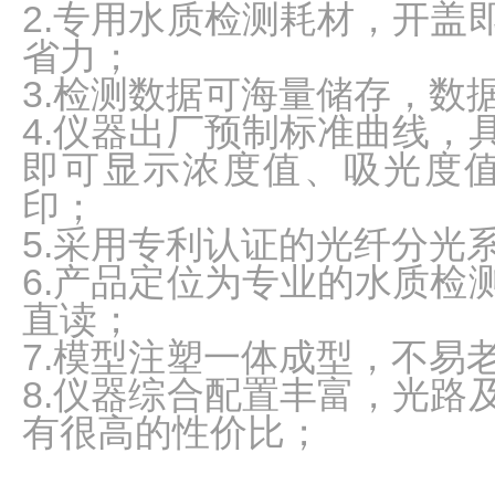
2.专用水质检测耗材，开盖
水
质
省力；
检
3.检测数据可海量储存，数
测
4.仪器出厂预制标准曲线，
仪
凝
即可显示浓度值、吸光度
胶
印；
成
像
5.采用专利认证的光纤分光
电
6.产品定位为专业的水质检
泳
仪
直读；
系
7.模型注塑一体成型，不易
统
8.仪器综合配置丰富，光路
土
壤
有很高的性价比；
测
定
仪