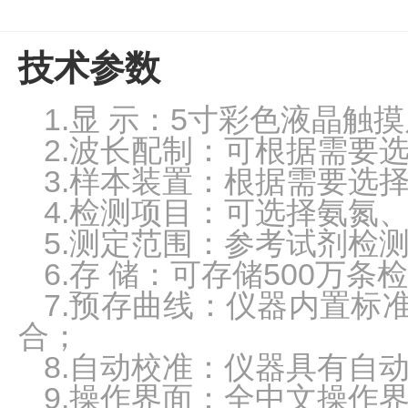
真
空
技术参数
泵
冰
点
1.
显
示：5寸彩色液晶触摸
仪
2.波长配制：可根据需要选配
培
3.
样本装置：根据需要选择
养
箱
4.检测项目：可选择氨氮
液
5.测定范围：参考试剂检
氮
罐
6.
存
储：可存储500万条
程
7.预存曲线：仪器内置标
序
降
合；
温
8.自动校准：仪器具有自
仪
9.
操作界面：全中文操作
离