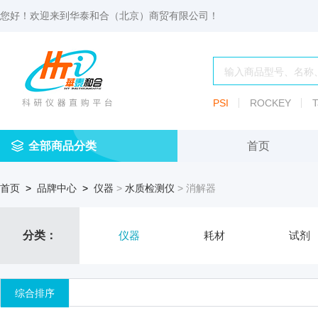
您好！欢迎来到
华泰和合（北京）商贸有限公司
！
PSI
ROCKEY
T
全部商品分类
首页
仪
耗
试
定
仪器
首页
>
品牌中心
>
仪器
>
水质检测仪
> 消解器
器
材
剂
做
渗透压仪
冷冻管盒
分配瓶
渗
透
玻
压
仪器照明设
血清瓶
分类：
仪器
耗材
试剂
璃
仪
容
微
冻存管
冻干瓶
器
生
综合排序
物
及
离心管架
安瓿瓶
便