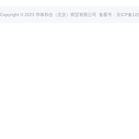
真
空
Copyright © 2023 华泰和合（北京）商贸有限公司
备案号：京ICP备1202
泵
冰
点
仪
培
养
箱
液
氮
罐
程
序
降
温
仪
离