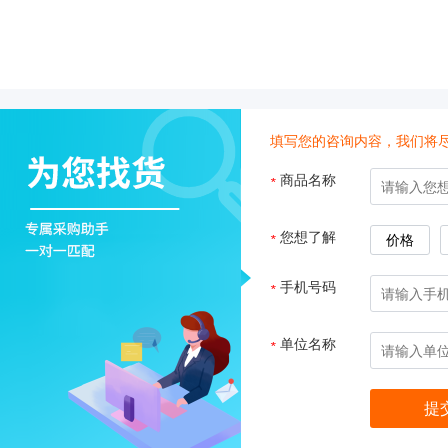
子
杂
交
箱
紫
外
填写您的咨询内容，我们将
交
联
商品名称
*
仪
杀
酶标仪
您想了解
*
价格
菌
检
手机号码
*
测
系
统
单位名称
*
超
纯
水
机