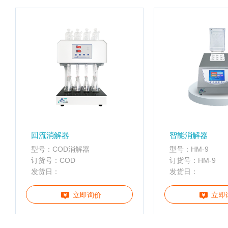
配
携
件
分
离心管
析
仪
样品管
酶
标
仪
全
智
能
基
回流消解器
智能消解器
因
型号：COD消解器
型号：HM-9
检
订货号：COD
订货号：HM-9
测
发货日：
发货日：
便
携
立即询价
立即
仪
分