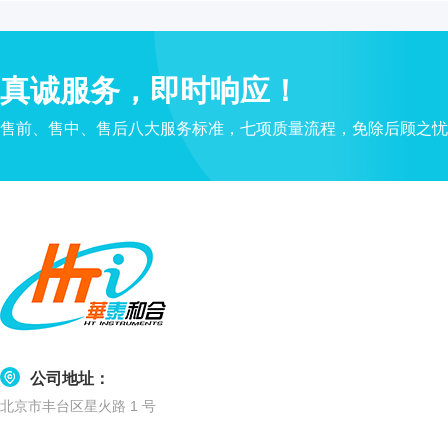
水
质
检
真诚服务，即时响应！
测
仪
售前、售中、售后八大服务标准，七项质量流程，免除后顾之忧
凝
胶
成
像
电
泳
仪
系
统
土
壤
公司地址：
测
北京市丰台区星火路 1 号
定
仪