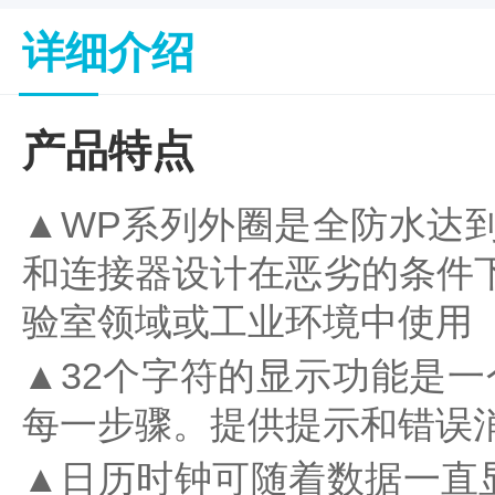
子
杂
详细介绍
交
箱
紫
产品特点
外
交
联
▲WP系列外圈是全防水达到IP
仪
杀
酶标仪
和连接器设计在恶劣的条件下
菌
检
验室领域或工业环境中使用
测
系
▲
32个字符的显示功能是
统
超
每一步骤。提供提示和错误消
纯
水
▲
日历时钟可随着数据一直
机