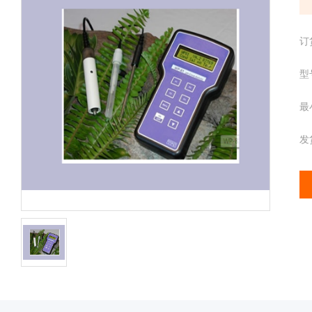
配
携
件
分
离心管
订
析
仪
样品管
型
酶
标
最
仪
全
发
智
能
基
因
检
测
便
携
仪
分