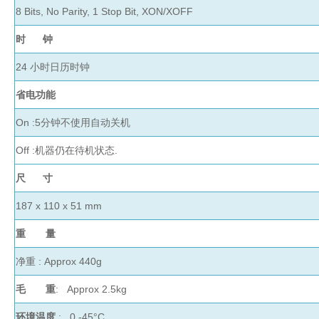
8 Bits, No Parity, 1 Stop Bit, XON/XOFF
管
土壤测定仪
瓶
时 钟
塞
真空泵
式
24 小时日历时钟
液
省电功能
氮
冰点仪
罐
On :5分钟不使用自动关机
液
位
Off :机器仍在待机状态.
计
尺 寸
试剂
187 x 110 x 51 mm
PSI
重 量
标
准
净重 : Approx 440g
液
热
毛 重
: Approx 2.5kg
传
环境温度
: 0 -45
°C
导