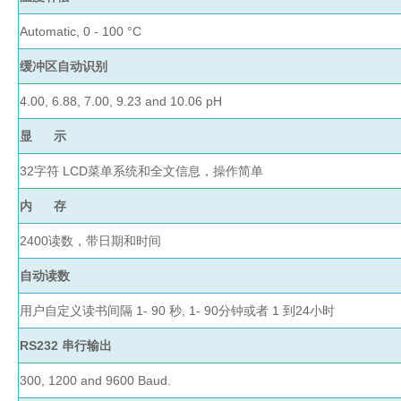
盒
仪
Automatic, 0 - 100
°C
器
缓冲区自动识别
照
明
4.00, 6.88, 7.00, 9.23 and 10.06 pH
设
显 示
备
冻
32字符 LCD菜单系统和全文信息，操作简单
存
管
内 存
离
2400读数，带日期和时间
心
管
自动读数
架
离
用户自定义读书间隔 1- 90 秒, 1- 90分钟或者 1 到24小时
心
凝胶成像
RS232 串行输出
管
样
300, 1200 and 9600 Baud.
电泳仪系统
品