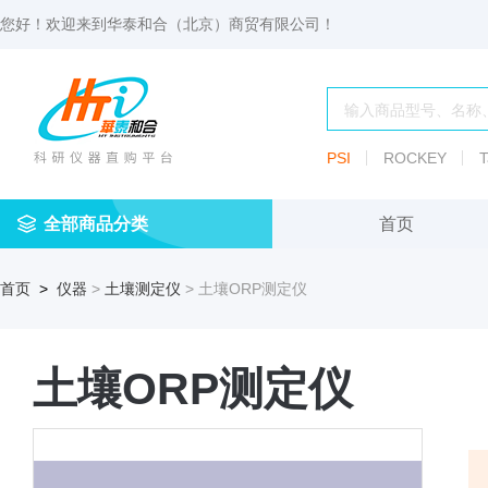
您好！欢迎来到
华泰和合（北京）商贸有限公司
！
PSI
ROCKEY
T
全部商品分类
首页
仪
耗
试
定
仪器
首页
>
仪器
>
土壤测定仪
> 土壤ORP测定仪
器
材
剂
做
渗透压仪
冷冻管盒
分配瓶
渗
透
玻
压
仪器照明设
血清瓶
璃
土壤ORP测定仪
仪
容
微
冻存管
冻干瓶
器
生
物
及
离心管架
安瓿瓶
便