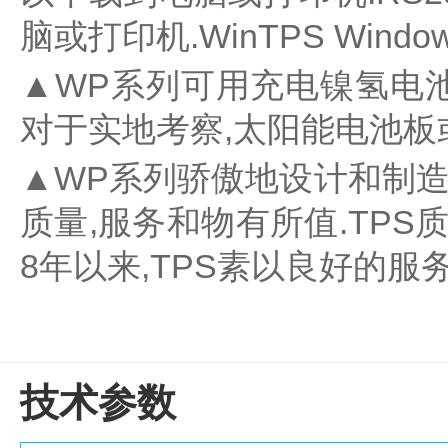
真
脑或打印机.WinTPS Wi
空
泵
▲
WP系列可用充电镍氢电
冰
点
对于实地考察,太阳能电池板
仪
培
▲
WP系列骄傲地设计和制
养
质量,服务和物有所值.TPS质
箱
液
8年以来,TPS素以良好的服
氮
罐
程
序
降
温
技术参数
仪
离