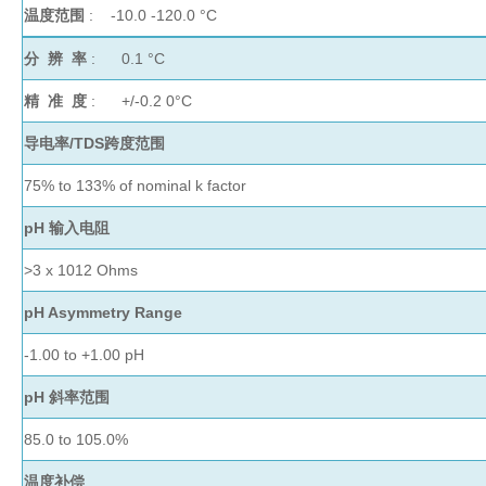
心
温度范围
: -10.0 -120.0
°C
机
真
分 辨 率
: 0.1
°C
分子杂交箱
空
精 准 度
: +/-0.2 0
°C
抽
紫外交联仪
吸
导电率/TDS跨度范围
仪
杀菌检测系
75% to 133% of nominal k factor
温
湿
pH 输入电阻
度
超纯水机
记
>3 x 1012 Ohms
录
水质检测仪
pH Asymmetry Range
系
统
-1.00 to +1.00 pH
耗材
pH 斜率范围
冷
85.0 to 105.0%
冻
管
温度补偿