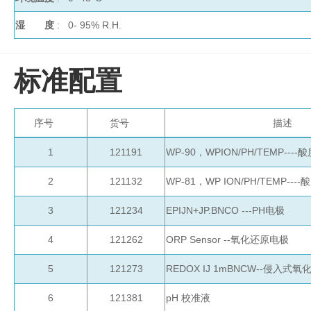
液
湿 度
: 0- 95% R.H.
定做玻璃容器及配件
分
标准配置
配
瓶
培养箱
血
序号
货号
描述
清
瓶
1
121191
WP-90，WPION/PH/TEMP----
冻
2
121132
WP-81，WP ION/PH/TEMP---
干
瓶
3
121234
EPIJN+JP.BNCO ---PH电极
安
瓿
4
121262
ORP Sensor --氧化还原电极
瓶
5
121273
REDOX IJ 1mBNCW--侵入式
6
121381
pH 校准液