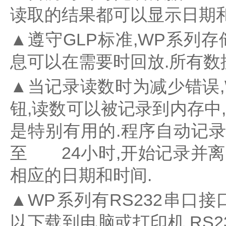
水
读取的结果都可以显示日期和
质
检
▲
遵守GLP标准,WP系列
测
仪
息可以在需要时回放.所有数
凝
胶
▲
当记录读数时为减少错误,
成
钮,读数可以被记录到内存中
像
电
是特别有用的.程序自动记录
泳
仪
至 24小时,开始记录并离
系
统
相应的日期和时间.
土
壤
▲
WP系列有RS232串口
测
定
以下载到电脑或打印机.RS
仪