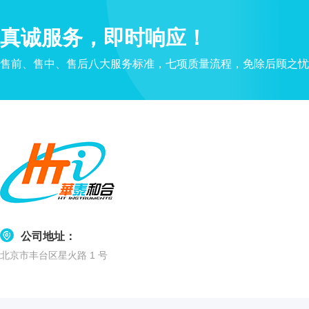
盒
仪
真诚服务，即时响应！
器
照
售前、售中、售后八大服务标准，七项质量流程，免除后顾之忧
明
设
备
冻
存
管
离
心
管
架
公司地址：
离
北京市丰台区星火路 1 号
心
凝胶成像
管
样
电泳仪系统
品