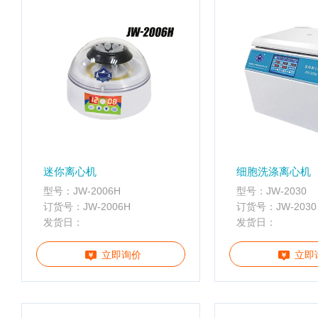
水
质
检
测
仪
凝
胶
成
像
电
迷你离心机
细胞洗涤离心机
泳
型号：JW-2006H
型号：JW-2030
仪
订货号：JW-2006H
订货号：JW-2030
系
发货日：
发货日：
统
土
立即询价
立即
壤
测
定
仪