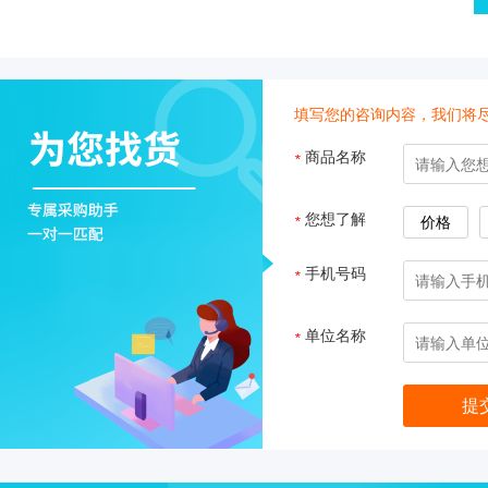
心
机
真
分子杂交箱
空
抽
填写您的咨询内容，我们将
紫外交联仪
吸
商品名称
*
仪
杀菌检测系
温
湿
您想了解
*
价格
度
超纯水机
记
手机号码
*
录
水质检测仪
系
单位名称
*
统
耗材
冷
冻
管