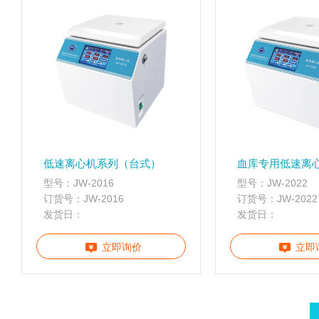
真
空
泵
冰
点
仪
培
养
箱
低速离心机系列（台式）
血库专用低速离
液
型号：JW-2016
型号：JW-2022
氮
订货号：JW-2016
订货号：JW-2022
罐
发货日：
发货日：
程
序
立即询价
立即
降
温
仪
离