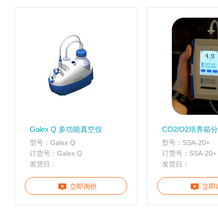
配
携
件
分
离心管
析
仪
样品管
酶
标
仪
全
智
能
基
Galex Q 多功能真空仪
CO2/O2培养箱
因
型号：Galex Q
型号：SSA-20+
检
订货号：Galex Q
订货号：SSA-20+
测
发货日：
发货日：
便
携
立即询价
立即
仪
分