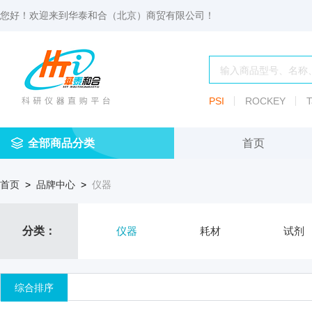
您好！欢迎来到
华泰和合（北京）商贸有限公司
！
PSI
ROCKEY
T
全部商品分类
首页
仪
耗
试
定
仪器
首页
>
品牌中心
>
仪器
器
材
剂
做
渗透压仪
冷冻管盒
分配瓶
渗
透
玻
压
仪器照明设
血清瓶
分类：
仪器
耗材
试剂
璃
仪
容
微
冻存管
冻干瓶
器
生
综合排序
物
及
离心管架
安瓿瓶
便