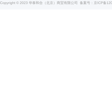
Copyright © 2023 华泰和合（北京）商贸有限公司
备案号：京ICP备1202
管
土壤测定仪
瓶
塞
真空泵
式
液
氮
冰点仪
罐
液
位
计
试剂
PSI
标
准
液
热
传
导