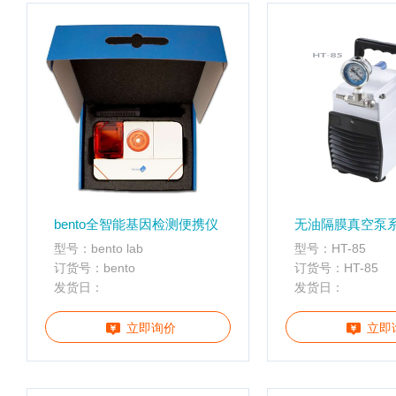
子
杂
交
箱
紫
外
交
联
仪
杀
酶标仪
菌
bento全智能基因检测便携仪
无油隔膜真空泵
检
型号：bento lab
型号：HT-85
测
订货号：bento
订货号：HT-85
系
发货日：
发货日：
统
超
立即询价
立即
纯
水
机