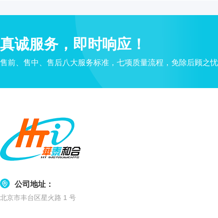
水
质
检
真诚服务，即时响应！
测
仪
售前、售中、售后八大服务标准，七项质量流程，免除后顾之忧
凝
胶
成
像
电
泳
仪
系
统
土
壤
公司地址：
测
北京市丰台区星火路 1 号
定
仪