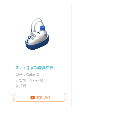
配
携
件
分
离心管
析
仪
样品管
酶
标
仪
全
智
能
基
Galex Q 多功能真空仪
因
型号：Galex Q
检
订货号：Galex Q
测
发货日：
便
携
立即询价
仪
分