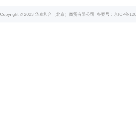
真
空
Copyright © 2023 华泰和合（北京）商贸有限公司
备案号：京ICP备1202
泵
冰
点
仪
培
养
箱
液
氮
罐
程
序
降
温
仪
离