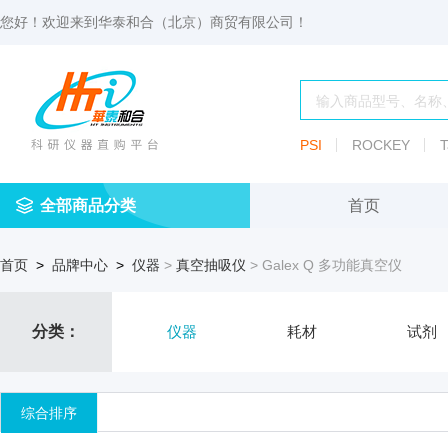
您好！欢迎来到
华泰和合（北京）商贸有限公司
！
PSI
ROCKEY
T
全部商品分类
首页
仪
耗
试
定
仪器
首页
>
品牌中心
>
仪器
>
真空抽吸仪
> Galex Q 多功能真空仪
器
材
剂
做
渗透压仪
冷冻管盒
分配瓶
渗
透
玻
压
仪器照明设
血清瓶
分类：
仪器
耗材
试剂
璃
仪
容
微
冻存管
冻干瓶
器
生
综合排序
物
及
离心管架
安瓿瓶
便