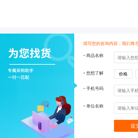
子
杂
交
箱
紫
外
填写您的咨询内容，我们将
交
联
商品名称
*
仪
杀
酶标仪
您想了解
*
价格
菌
检
手机号码
*
测
系
统
单位名称
*
超
纯
水
机