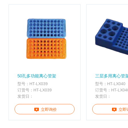
配
携
件
分
离心管
析
仪
样品管
酶
标
仪
全
智
能
基
50孔多功能离心管架
三层多用离心管
因
型号：HT-LX039
型号：HT-LX040
检
订货号：HT-LX039
订货号：HT-LX04
测
发货日：
发货日：
便
携
立即询价
立即
仪
分