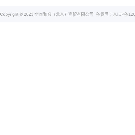
真
空
Copyright © 2023 华泰和合（北京）商贸有限公司
备案号：京ICP备1202
泵
冰
点
仪
培
养
箱
液
氮
罐
程
序
降
温
仪
离