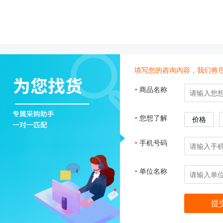
子
杂
交
箱
紫
外
填写您的咨询内容，我们将
交
联
商品名称
*
仪
杀
酶标仪
您想了解
*
价格
菌
检
手机号码
*
测
系
统
单位名称
*
超
纯
水
机