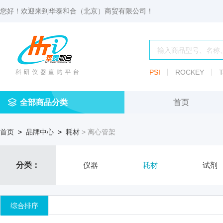
您好！欢迎来到
华泰和合（北京）商贸有限公司
！
PSI
ROCKEY
T
全部商品分类
首页
仪
耗
试
定
仪器
首页
>
品牌中心
>
耗材
> 离心管架
器
材
剂
做
渗透压仪
冷冻管盒
分配瓶
渗
透
玻
压
仪器照明设
血清瓶
分类：
仪器
耗材
试剂
璃
仪
容
微
冻存管
冻干瓶
器
生
综合排序
物
及
离心管架
安瓿瓶
便