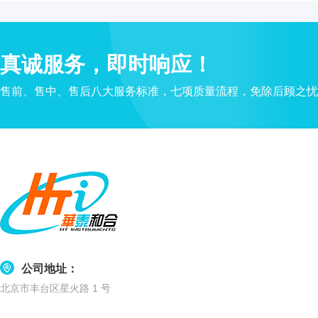
水
质
检
真诚服务，即时响应！
测
仪
售前、售中、售后八大服务标准，七项质量流程，免除后顾之忧
凝
胶
成
像
电
泳
仪
系
统
土
壤
公司地址：
测
北京市丰台区星火路 1 号
定
仪