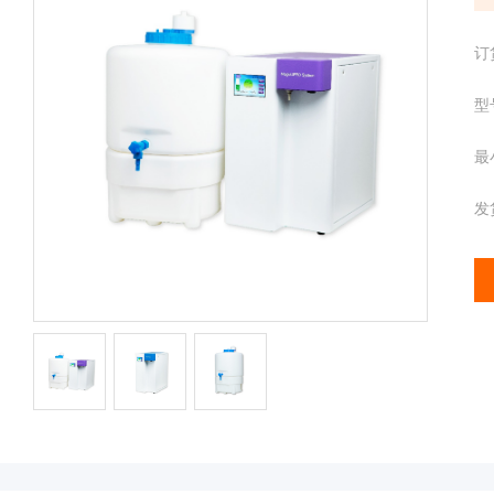
配
携
件
分
离心管
订
析
仪
型
样品管
酶
标
最
仪
全
发
智
能
基
因
检
测
便
携
仪
分