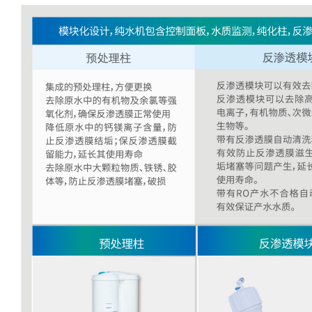
盒
仪
器
照
明
设
备
冻
存
管
离
心
管
架
离
心
凝胶成像
管
样
电泳仪系统
品