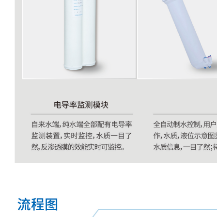
管
土壤测定仪
瓶
塞
真空泵
式
液
氮
冰点仪
罐
液
位
计
试剂
PSI
标
准
液
热
传
导