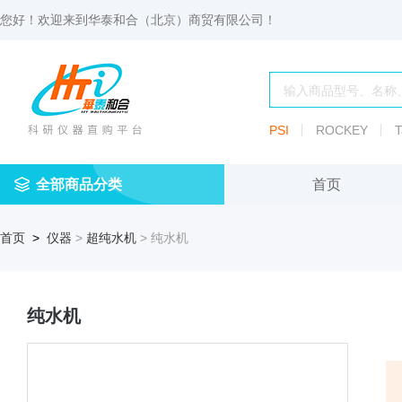
您好！欢迎来到
华泰和合（北京）商贸有限公司
！
PSI
ROCKEY
T
全部商品分类
首页
仪
耗
试
定
仪器
首页
>
仪器
>
超纯水机
> 纯水机
器
材
剂
做
渗透压仪
冷冻管盒
分配瓶
渗
透
玻
压
仪器照明设
血清瓶
璃
仪
纯水机
容
微
冻存管
冻干瓶
器
生
物
及
离心管架
安瓿瓶
便