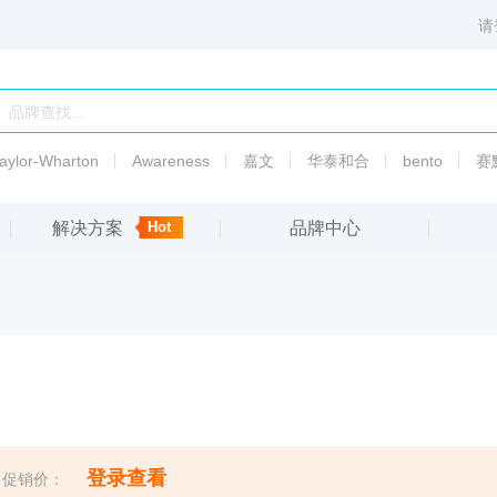
请
aylor-Wharton
Awareness
嘉文
华泰和合
bento
赛
解决方案
Hot
品牌中心
6003
PSI标准液热传导液
渗透
压
备
5010
渗透
压
登录查看
促销价：
5007