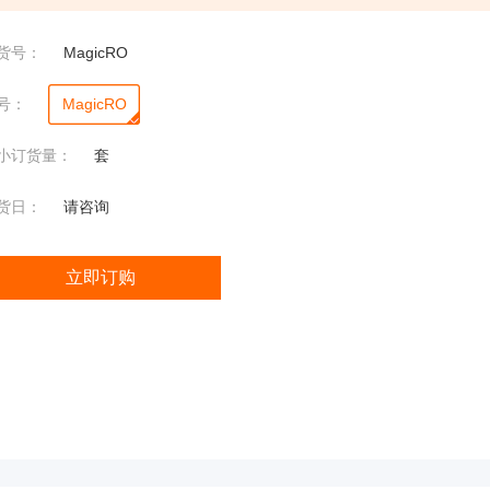
渗透
压
货号：
MagicRO
5004
渗透
号：
MagicRO
压
小订货量：
套
2430
瓶塞式液氮罐液位计
渗透
货日：
请咨询
压
立即订购
微
微生物便携分析仪
生
物
定
性
分
析
仪