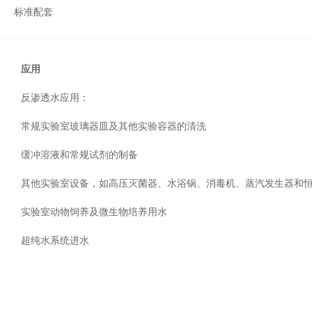
心
标准配套
机
真
分子杂交箱
空
应用
抽
紫外交联仪
吸
反渗透水应用：
仪
杀菌检测系
温
常规实验室玻璃器皿及其他实验容器的清洗
湿
度
缓冲溶液和常规试剂的制备
超纯水机
记
其他实验室设备，如高压灭菌器、水浴锅、消毒机、蒸汽发生器和
录
水质检测仪
系
实验室动物饲养及微生物培养用水
统
超纯水系统进水
耗材
冷
冻
管