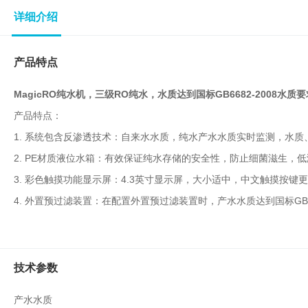
子
详细介绍
杂
交
箱
产品特点
紫
外
MagicRO纯水机，三级RO纯水，水质达到国标GB6682-2008
交
产品特点：
联
仪
1.
系统包含反渗透技术：自来水水质，纯水产水水质实时监测，水质
杀
2.
P
E
材质液位水箱
：有效保证纯水存储的安全性，防止细菌滋生，低
酶标仪
菌
3.
彩色触摸功能显示屏
：
4
.3
英寸显示屏
，
大小
适中，中文
触摸按键更
检
4.
外置预过滤装置：在配置外置预过滤装置时，产水水质达到国标
测
GB
系
统
超
纯
技术参数
水
产水水质
机