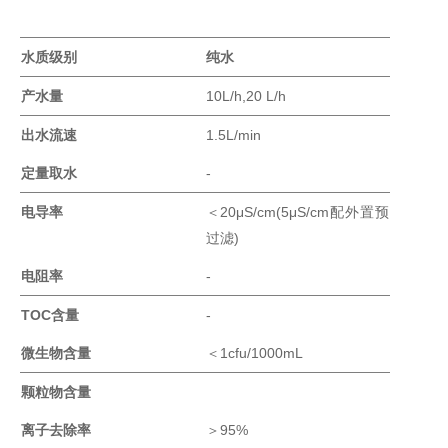
水
质
水质级别
纯水
检
测
产水量
1
0L/h,20 L/h
仪
凝
出水流速
1.5L
/
min
胶
定量取水
-
成
像
电导率
＜
2
0μS
/cm
(5μS
/cm
配外置预
电
过滤
)
泳
电阻率
仪
-
系
T
OC
含量
-
统
土
微生物含量
＜
1cfu
/1000mL
壤
颗粒物含量
测
定
离子去除率
＞
9
5
%
仪