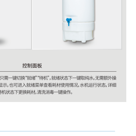
5006
牛奶
冰点
仪
5008
双范
围自
动冰
点仪
5009
多范
围自
动冰