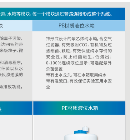
消
解
器
紫
外
测
油
仪
水
质
检
测
仪