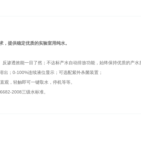
微
生
物
定
量
分
水质要求，提供稳定优质的实验室用纯水。
析
仪
、反渗透效能一目了然；不达标产水自动排放功能，始终保持优质的产水
溶出；
0
-100
%
连续
液位显示
；可选配紫外杀菌装置；
化
学
直观
，
轻触即可一键取水
，
停机等等
。
发
6682-2008
三级水标准
。
光
半
自
动
分
析
仪