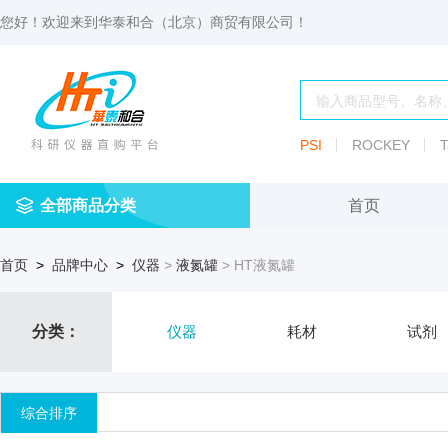
您好！欢迎来到
华泰和合（北京）商贸有限公司
！
PSI
ROCKEY
T
全部商品分类
首页
仪
耗
试
定
仪器
首页
>
品牌中心
>
仪器
>
液氮罐
> HT液氮罐
器
材
剂
做
渗透压仪
冷冻管盒
分配瓶
渗
透
玻
压
仪器照明设
血清瓶
分类：
仪器
耗材
试剂
璃
仪
容
微
冻存管
冻干瓶
器
生
综合排序
物
及
离心管架
安瓿瓶
便