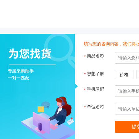
子
杂
交
箱
紫
外
填写您的咨询内容，我们将
交
联
商品名称
*
仪
杀
酶标仪
您想了解
*
价格
菌
检
手机号码
*
测
系
统
单位名称
*
超
纯
水
机