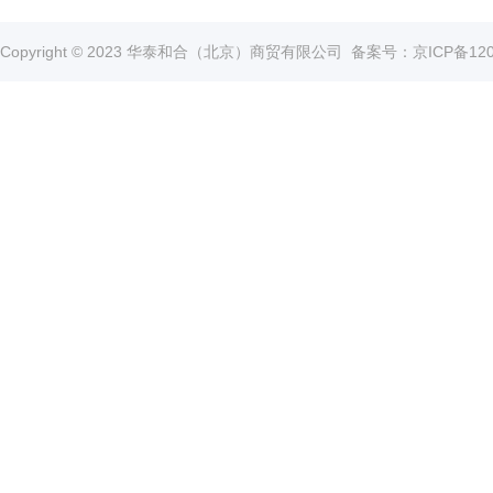
真
空
Copyright © 2023 华泰和合（北京）商贸有限公司
备案号：京ICP备1202
泵
冰
点
仪
培
养
箱
液
氮
罐
程
序
降
温
仪
离