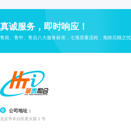
水
质
检
真诚服务，即时响应！
测
仪
售前、售中、售后八大服务标准，七项质量流程，免除后顾之忧
凝
胶
成
像
电
泳
仪
系
统
土
壤
公司地址：
测
北京市丰台区星火路 1 号
定
仪