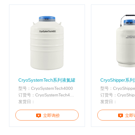
配
携
件
分
离心管
析
仪
样品管
酶
标
仪
全
智
能
基
CryoSystemTech系列液氮罐
CryoShipper
因
型号：CryoSystemTech4000
型号：CryoShipper
检
订货号：CryoSystemTech4000
订货号：CryoShipp
测
发货日：
发货日：
便
携
立即询价
立即
仪
分