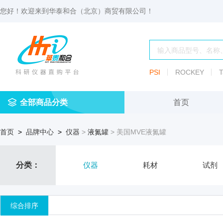
您好！欢迎来到
华泰和合（北京）商贸有限公司
！
PSI
ROCKEY
T
全部商品分类
首页
仪
耗
试
定
仪器
首页
>
品牌中心
>
仪器
>
液氮罐
> 美国MVE液氮罐
器
材
剂
做
渗透压仪
冷冻管盒
分配瓶
渗
透
玻
压
仪器照明设
血清瓶
分类：
仪器
耗材
试剂
璃
仪
容
微
冻存管
冻干瓶
器
生
综合排序
物
及
离心管架
安瓿瓶
便