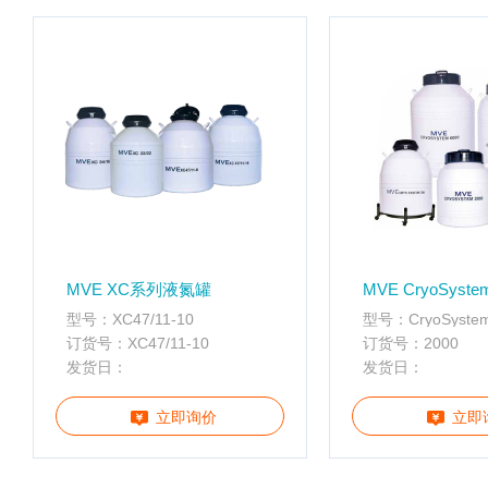
配
携
件
分
离心管
析
仪
样品管
酶
标
仪
全
智
能
基
MVE XC系列液氮罐
MVE CryoSystem
因
型号：XC47/11-10
型号：CryoSystem
检
订货号：XC47/11-10
订货号：2000
测
发货日：
发货日：
便
携
立即询价
立即
仪
分