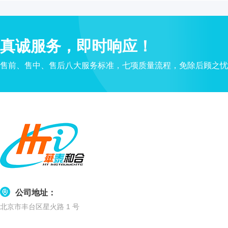
水
质
检
真诚服务，即时响应！
测
仪
售前、售中、售后八大服务标准，七项质量流程，免除后顾之忧
凝
胶
成
像
电
泳
仪
系
统
土
壤
公司地址：
测
北京市丰台区星火路 1 号
定
仪