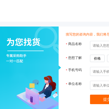
子
杂
交
箱
紫
外
填写您的咨询内容，我们将
交
联
商品名称
*
仪
杀
酶标仪
您想了解
*
价格
菌
检
手机号码
*
测
系
统
单位名称
*
超
纯
水
机