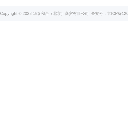
真
空
Copyright © 2023 华泰和合（北京）商贸有限公司
备案号：京ICP备1202
泵
冰
点
仪
培
养
箱
液
氮
罐
程
序
降
温
仪
离