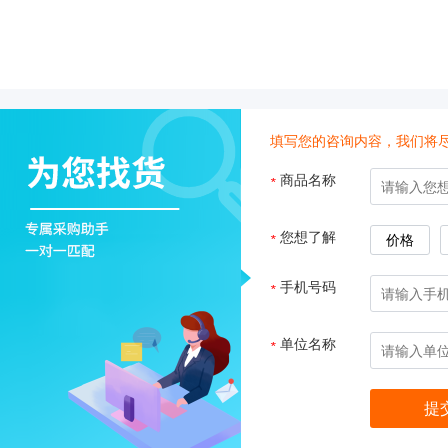
子
杂
交
箱
紫
外
填写您的咨询内容，我们将
交
联
商品名称
*
仪
杀
酶标仪
您想了解
*
价格
菌
检
手机号码
*
测
系
统
单位名称
*
超
纯
水
机