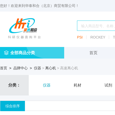
您好！欢迎来到
华泰和合（北京）商贸有限公司
！
PSI
ROCKEY
T
全部商品分类
首页
仪
耗
试
定
仪器
首页
>
品牌中心
>
仪器
>
离心机
> 高速离心机
器
材
剂
做
渗透压仪
冷冻管盒
分配瓶
渗
透
玻
压
仪器照明设
血清瓶
分类：
仪器
耗材
试剂
璃
仪
容
微
冻存管
冻干瓶
器
生
综合排序
物
及
离心管架
安瓿瓶
便