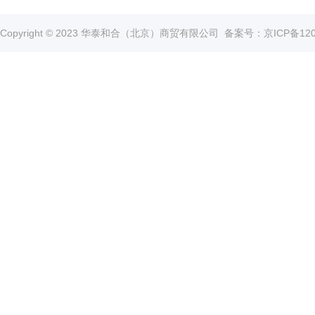
真
空
Copyright © 2023 华泰和合（北京）商贸有限公司
备案号：京ICP备1202
泵
冰
点
仪
培
养
箱
液
氮
罐
程
序
降
温
仪
离