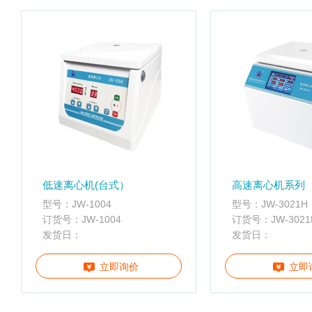
配
携
件
分
离心管
析
仪
样品管
酶
标
仪
全
智
能
基
低速离心机(台式）
高速离心机系列
因
型号：JW-1004
型号：JW-3021H
检
订货号：JW-1004
订货号：JW-3021
测
发货日：
发货日：
便
携
立即询价
立即
仪
分