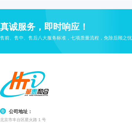
水
质
检
真诚服务，即时响应！
测
仪
售前、售中、售后八大服务标准，七项质量流程，免除后顾之忧
凝
胶
成
像
电
泳
仪
系
统
土
壤
公司地址：
测
北京市丰台区星火路 1 号
定
仪