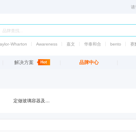
请
aylor-Wharton
Awareness
嘉文
华泰和合
bento
赛
解决方案
Hot
品牌中心
6003
PSI标准液热传导液
渗透
压
备
定做玻璃容器及配件
5010
渗透
压
5007