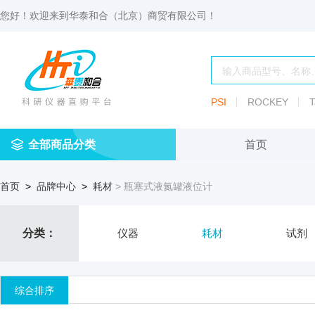
您好！欢迎来到
华泰和合（北京）商贸有限公司
！
PSI
ROCKEY
T
全部商品分类
首页
仪
耗
试
定
仪器
首页
>
品牌中心
>
耗材
> 瓶塞式液氮罐液位计
器
材
剂
做
渗透压仪
冷冻管盒
分配瓶
渗
透
玻
压
仪器照明设
血清瓶
分类：
仪器
耗材
试剂
璃
仪
容
微
冻存管
冻干瓶
器
生
综合排序
物
及
离心管架
安瓿瓶
便