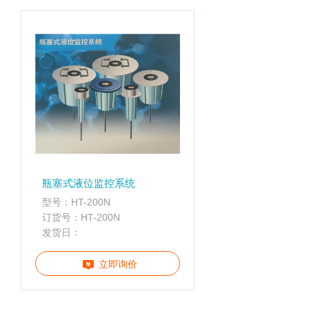
配
携
件
分
离心管
析
仪
样品管
酶
标
仪
全
智
能
基
瓶塞式液位监控系统
因
型号：HT-200N
检
订货号：HT-200N
测
发货日：
便
携
立即询价
仪
分