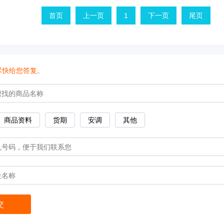
微
首页
上一页
1
下一页
尾页
生
物
定
量
分
尽快给您答复。
析
仪
化
商品资料
货期
安调
其他
学
发
光
半
自
动
分
析
仪