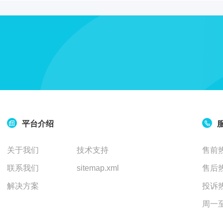
生
化
半
自
动
分
析
仪
ELISA
平台介绍
半自
动分
关于我们
技术支持
售前热
析仪
联系我们
sitemap.xml
售后热
自
动
解决方案
投诉热
分
周一至周
析
仪