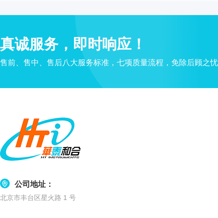
水
质
检
真诚服务，即时响应！
测
仪
售前、售中、售后八大服务标准，七项质量流程，免除后顾之忧
凝
胶
成
像
电
泳
仪
系
统
土
壤
公司地址：
测
北京市丰台区星火路 1 号
定
仪