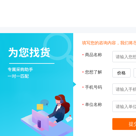
子
杂
交
箱
紫
外
填写您的咨询内容，我们将
交
联
商品名称
*
仪
杀
酶标仪
您想了解
*
价格
菌
检
手机号码
*
测
系
统
单位名称
*
超
纯
水
机