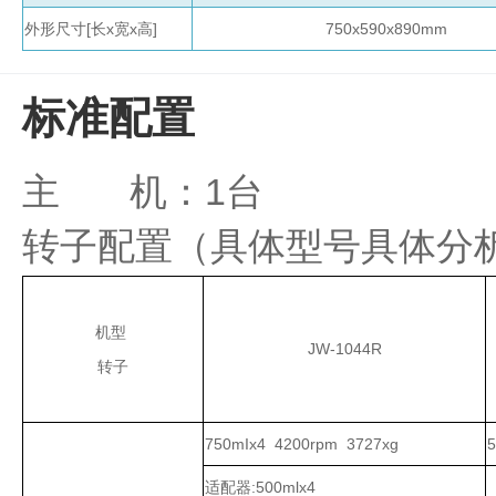
液
外形尺寸[长x宽x高]
750x590x890mm
定做玻璃容器及配件
标准配置
分
配
瓶
主 机：1台
培养箱
血
清
转子配置（具体型号具体分
瓶
冻
干
瓶
机型
安
JW-1044R
转子
瓿
瓶
750mIx4 4200rpm 3727xg
5
适配器:500mlx4