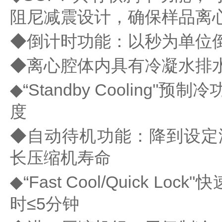
心
阻尼减震设计，确保样品离
机
真
分子杂交箱
◆倒计时功能：以秒为单位
空
抽
紫外交联仪
◆离心腔体内具有冷凝水排
吸
仪
杀菌检测系
◆“Standby Coolin
温
湿
度
度
超纯水机
记
◆自动待机功能：降到设定
录
水质检测仪
系
长压缩机寿命
统
◆“Fast Cool/Quick
耗材
冷
时≤5分钟
冻
管