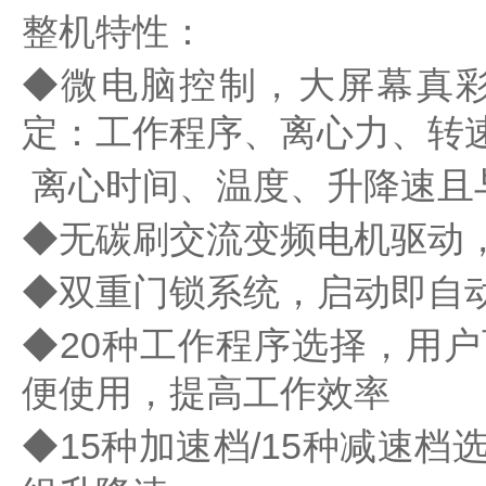
水
整机特性：
质
检
◆微电脑控制，大屏幕真
测
仪
定：工作程序、离心力、转
凝
胶
离心时间、温度、升降速且
成
像
◆无碳刷交流变频电机驱动
电
泳
◆双重门锁系统，启动即自
仪
系
◆20种工作程序选择，用
统
土
便使用，提高工作效率
壤
测
◆15种加速档/15种减速
定
仪