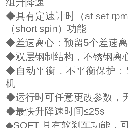
组升降速
真
空
◆具有定速计时（at set
泵
（short spin）功能
冰
点
◆差速离心：预留5个差速
仪
培
◆双层钢制结构，不锈钢离
养
箱
◆自动平衡，不平衡保护；
液
氮
机
罐
程
◆运行时可任意更改参数，
序
降
◆最快升降速时间≤25s
温
仪
◆SOFT 具有软刹车功能
离