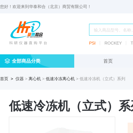
您好！欢迎来到
华泰和合（北京）商贸有限公司
！
PSI
ROCKEY
T
全部商品分类
首页
仪
耗
试
定
仪器
首页
>
仪器
>
离心机
>
低速冷冻离心机
> 低速冷冻机（立式）系列
器
材
剂
做
渗透压仪
冷冻管盒
分配瓶
渗
透
玻
压
仪器照明设
血清瓶
璃
低速冷冻机（立式）系
仪
容
微
冻存管
冻干瓶
器
生
物
及
离心管架
安瓿瓶
便