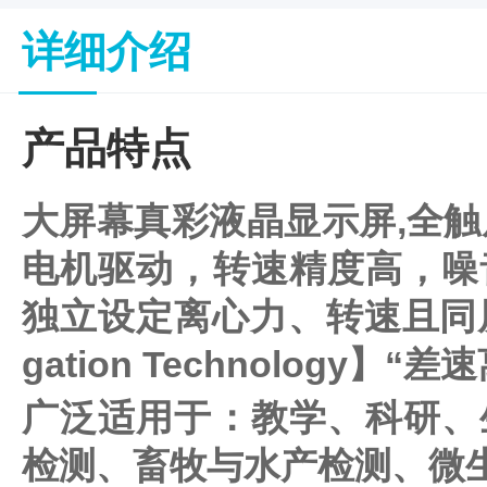
子
杂
详细介绍
交
箱
紫
产品特点
外
交
联
大屏幕真彩液晶显示屏,全触
仪
杀
酶标仪
电机驱动，转速精度高，噪
菌
检
独立设定离心力、转速且同屏显示；具
测
系
gation Technology】“
统
超
广泛适用于：教学、科研、
纯
水
检测、畜牧与水产检测、微
机