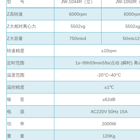
型 号
JW-1044R
（立）
JW-1050R
管
土壤测定仪
瓶
Z高转速
6000rpm
6000rp
塞
Z
大相对离心力
5502xg
5502xg
真空泵
式
液
Z
大容量
75
0mlx4
5
0mlx
12
氮
冰点仪
转速精度
罐
±
10rpm
液
定时范围
1s~99h59min59s/
点动
(
瞬时
)
离
位
计
温度范围
-20
°
C~40
°
C
试剂
温控精度
±
1
℃
PSI
噪 音
≤
62
dB
标
准
电 源
AC220V 50Hz
15A
液
功 率
2000W
热
传
重 量
120Kg
导