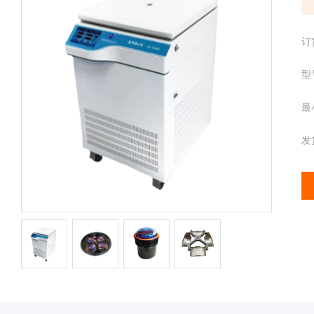
配
携
件
分
离心管
订
析
仪
样品管
型
酶
标
最
仪
全
发
智
能
基
因
检
测
便
携
仪
分