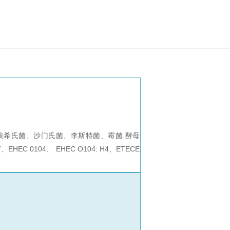
生
化
半
自
动
分
析
仪
ELISA
半自
肠埃希氏菌、沙门氏菌、李斯特菌、霉菌.酵母
动分
EHEC 0104、 EHEC O104: H4、ETECE
析仪
自
动
分
析
仪