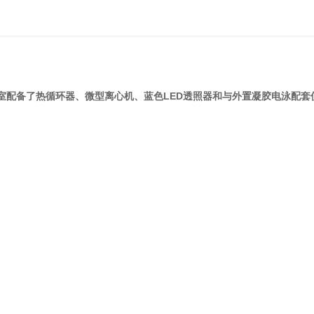
微
生
物
定
量
分
室配备了热循环器、微型离心机、蓝色LED透照器和与外置凝胶电泳配套使
析
仪
化
学
发
光
半
自
动
分
析
仪