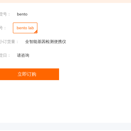
渗透
压
货号：
bento
5004
渗透
号：
bento lab
压
小订货量：
全智能基因检测便携仪
2430
瓶塞式液氮罐液位计
渗透
货日：
请咨询
压
立即订购
微
微生物便携分析仪
生
物
定
性
分
析
仪