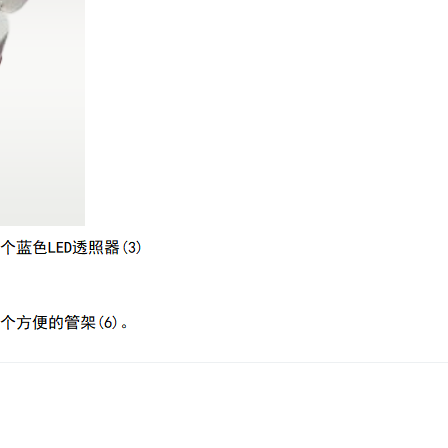
消
解
器
紫
外
测
油
仪
水
质
检
测
仪