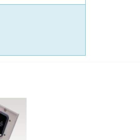
全智能基因检测便携仪
统
水
质
加
热
衍
生
器