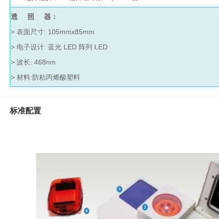
心
机
透 照 器：
真
分子杂交箱
> 表面尺寸: 105mmx85mm
空
> 电子设计: 蓝光 LED 阵列 LED
抽
紫外交联仪
吸
> 波长: 468nm
仪
> 材料:防粘丙烯酸塑料
杀菌检测系
温
湿
度
超纯水机
标准配置
记
录
水质检测仪
系
统
耗材
冷
冻
管