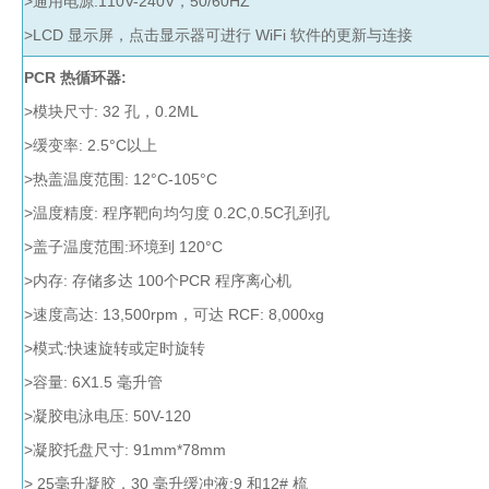
>通用电源:110V-240V，50/60HZ
真
>LCD 显示屏，点击显示器可进行 WiFi 软件的更新与连接
空
泵
PCR 热循环器:
冰
>模块尺寸: 32 孔，0.2ML
点
>缓变率: 2.5°C以上
仪
>热盖温度范围: 12°C-105°C
培
养
>温度精度: 程序靶向均匀度 0.2C,0.5C孔到孔
箱
>盖子温度范围:环境到 120°C
液
>内存: 存储多达 100个PCR 程序离心机
氮
罐
>速度高达: 13,500rpm，可达 RCF: 8,000xg
程
>模式:快速旋转或定时旋转
序
>容量: 6X1.5 毫升管
降
温
>凝胶电泳电压: 50V-120
仪
>凝胶托盘尺寸: 91mm*78mm
离
> 25毫升凝胶，30 毫升缓冲液:9 和12# 梳