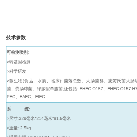
水
质
检
测
仪
技术参数
凝
胶
可检测类别:
成
>转基因检测
像
电
>科学研发
泳
>微生物(食品、水质、临床): 菌落总数、大肠菌群、志贺氏菌大
仪
菌、粪肠球菌、
绿脓假单胞菌;还包括: EHEC O157、EHEC O157:H7、
系
PEC、EAEC、EIEC
统
土
系 统:
壤
>尺寸:329毫米*214毫米*81.5毫米
测
>重量: 2.5kg
定
仪