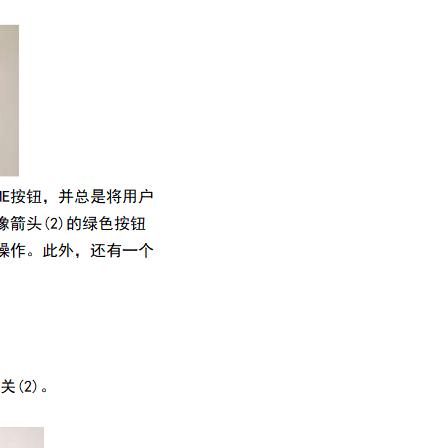
5006
牛奶
冰点
仪
5008
双范
围自
动冰
点仪
5009
多范
围自
动冰