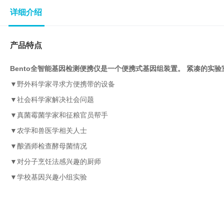
子
详细介绍
杂
交
箱
产品特点
紫
外
Bento全智能基因检测便携仪是一个便携式
基因组装置。 紧凑的实验
交
▼野外科学家寻求方便携带的设备
联
仪
▼
社会科学家解决社会问题
杀
▼
真菌霉菌学家和征粮官员帮手
酶标仪
菌
▼
农学和兽医学相关人士
检
▼
酿酒师检查酵母菌情况
测
系
▼
对分子烹饪法感兴趣的厨师
统
▼
学校基因兴趣小组实验
超
纯
水
机