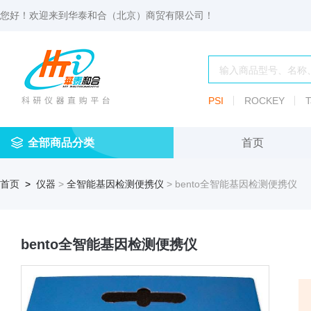
您好！欢迎来到
华泰和合（北京）商贸有限公司
！
PSI
ROCKEY
T
全部商品分类
首页
仪
耗
试
定
仪器
首页
>
仪器
>
全智能基因检测便携仪
> bento全智能基因检测便携仪
器
材
剂
做
渗透压仪
冷冻管盒
分配瓶
渗
透
玻
压
仪器照明设
血清瓶
璃
仪
bento全智能基因检测便携仪
容
微
冻存管
冻干瓶
器
生
物
及
离心管架
安瓿瓶
便