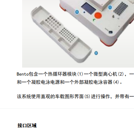
盒
仪
器
照
明
设
备
冻
存
管
离
心
管
架
离
心
凝胶成像
管
样
电泳仪系统
品