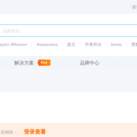
请
aylor-Wharton
Awareness
嘉文
华泰和合
bento
赛
解决方案
Hot
品牌中心
6003
PSI标准液热传导液
渗透
压
备
5010
渗透
压
登录查看
促销价：
5007