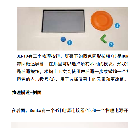
管
土壤测定仪
瓶
塞
真空泵
式
液
氮
冰点仪
罐
液
位
计
试剂
PSI
标
准
液
热
传
导