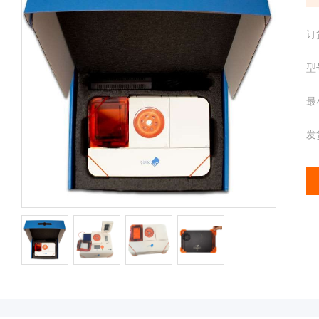
配
携
件
分
离心管
订
析
仪
型
样品管
酶
标
最
仪
全
发
智
能
基
因
检
测
便
携
仪
分