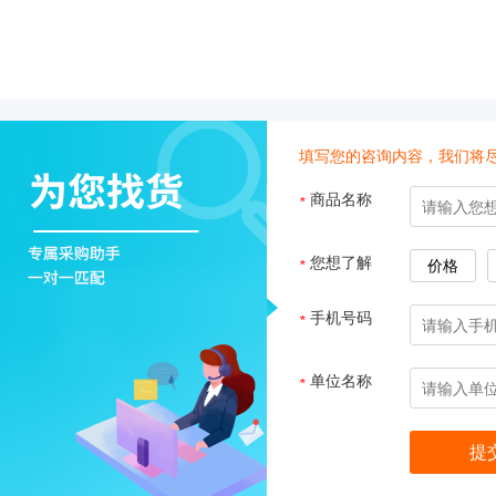
子
杂
交
箱
紫
外
填写您的咨询内容，我们将
交
联
商品名称
*
仪
杀
酶标仪
您想了解
*
价格
菌
检
手机号码
*
测
系
统
单位名称
*
超
纯
水
机