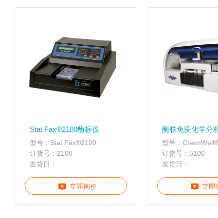
配
携
件
分
离心管
析
仪
样品管
酶
标
仪
全
智
能
基
Stat Fax®2100酶标仪
酶联免疫化学分
因
型号：Stat Fax®2100
型号：ChemWell®
检
订货号：2100
订货号：5100
测
发货日：
发货日：
便
携
立即询价
立即
仪
分