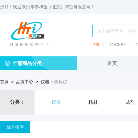
您好！欢迎来到
华泰和合（北京）商贸有限公司
！
PSI
ROCKEY
T
全部商品分类
首页
仪
耗
试
定
仪器
首页
>
品牌中心
>
仪器
> 酶标仪
器
材
剂
做
渗透压仪
冷冻管盒
分配瓶
渗
透
玻
压
仪器照明设
血清瓶
分类：
仪器
耗材
试剂
璃
仪
容
微
冻存管
冻干瓶
器
生
综合排序
物
及
离心管架
安瓿瓶
便