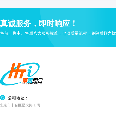
水
质
检
真诚服务，即时响应！
测
仪
售前、售中、售后八大服务标准，七项质量流程，免除后顾之忧
凝
胶
成
像
电
泳
仪
系
统
土
壤
公司地址：
测
北京市丰台区星火路 1 号
定
仪