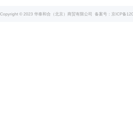
真
空
Copyright © 2023 华泰和合（北京）商贸有限公司
备案号：京ICP备1202
泵
冰
点
仪
培
养
箱
液
氮
罐
程
序
降
温
仪
离