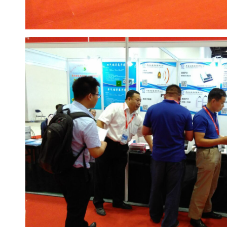
真
空
泵
冰
点
仪
培
养
箱
液
氮
罐
程
序
降
温
仪
离