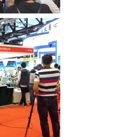
生
化
半
自
动
分
析
仪
ELISA
半自
动分
析仪
自
动
分
析
仪