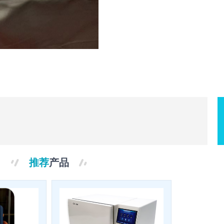
5006
牛奶
冰点
仪
5008
双范
围自
动冰
推荐
产品
点仪
5009
多范
围自
动冰