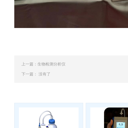
管
土壤测定仪
瓶
塞
真空泵
式
液
氮
冰点仪
罐
液
位
上一篇：
生物检测分析仪
计
下一篇： 没有了
试剂
PSI
标
准
液
热
传
导