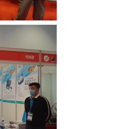
全智能基因检测便携仪
统
水
质
加
热
衍
生
器