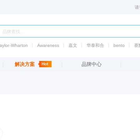
请
aylor-Wharton
Awareness
嘉文
华泰和合
bento
赛
解决方案
Hot
品牌中心
6003
PSI标准液热传导液
渗透
压
备
5010
渗透
压
5007