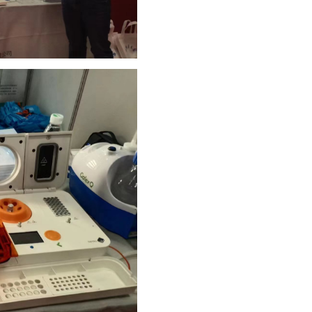
消
解
器
紫
外
测
油
仪
水
质
检
测
仪