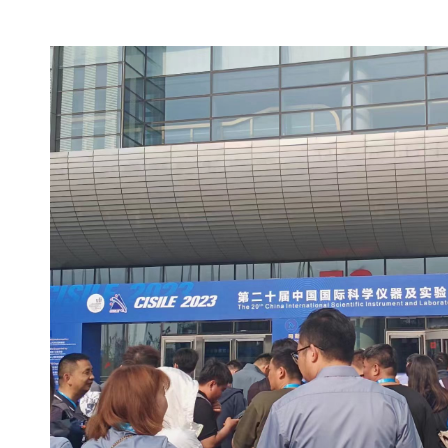
子
杂
交
箱
紫
外
交
联
仪
杀
酶标仪
菌
检
测
系
统
超
纯
水
机