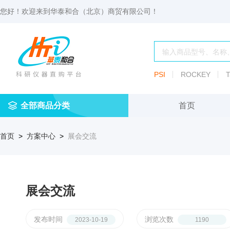
您好！欢迎来到
华泰和合（北京）商贸有限公司
！
PSI
ROCKEY
T
全部商品分类
首页
仪
耗
试
定
仪器
首页
>
方案中心
>
展会交流
器
材
剂
做
渗透压仪
冷冻管盒
分配瓶
渗
透
玻
压
仪器照明设
血清瓶
璃
仪
容
展会交流
微
冻存管
冻干瓶
器
生
物
及
发布时间
浏览次数
2023-10-19
1190
离心管架
安瓿瓶
便