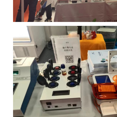
盒
仪
器
照
明
设
备
冻
存
管
离
心
管
架
离
心
凝胶成像
管
样
电泳仪系统
品