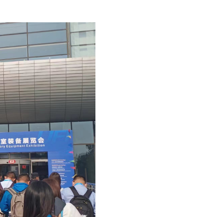
微
生
物
定
量
分
析
仪
化
学
发
光
半
自
动
分
析
仪