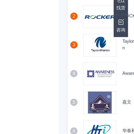
找货
ROC
2
咨询
Taylo
3
n
Awar
4
嘉文
5
华泰
6