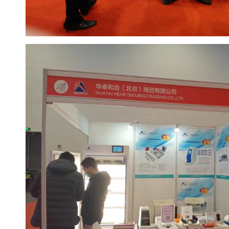
心
机
真
分子杂交箱
空
抽
紫外交联仪
吸
仪
杀菌检测系
温
湿
度
超纯水机
记
录
水质检测仪
系
统
耗材
冷
冻
管