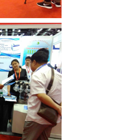
全
波
长
酶
标
仪
洗
板
机
和
微
孔
板
干
浴
器