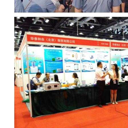
水
质
检
测
仪
凝
胶
成
像
电
泳
仪
系
统
土
壤
测
定
仪