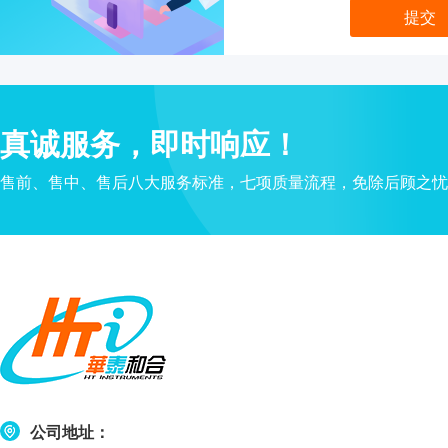
液
定做玻璃容器及配件
分
配
真诚服务，即时响应！
瓶
培养箱
血
售前、售中、售后八大服务标准，七项质量流程，免除后顾之忧
清
瓶
冻
干
瓶
安
瓿
瓶
公司地址：