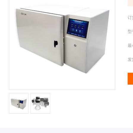
配
携
件
分
离心管
订
析
仪
样品管
型
酶
标
最
仪
全
发
智
能
基
因
检
测
便
携
仪
分