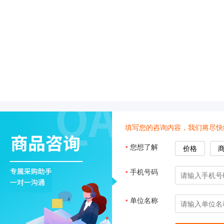
管
土壤测定仪
瓶
塞
真空泵
式
液
氮
冰点仪
罐
液
位
计
填写您的咨询内容，我们将尽快
试剂
您想了解
*
价格
PSI
标
手机号码
*
准
液
热
单位名称
*
传
导