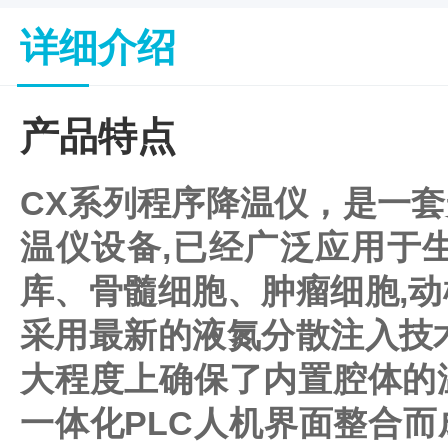
子
杂
详细介绍
交
箱
紫
产品特点
外
交
联
CX系列程序降温仪，是一套
仪
杀
酶标仪
温仪设备,已经广泛应用于
菌
检
库、骨髓细胞、肿瘤细胞,动
测
系
采用最新的液氮分散注入技术
统
超
大程度上确保了内置腔体的
纯
一体化PLC人机界面整合而
水
机