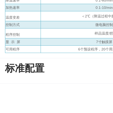
降温速率
0.1-60/min
盒
加热速率
0.1-10/min
仪
器
＜2℃（降温过程中腔体内
温度变差
照
控制方式
微电脑控制
明
设
样品温度/腔体
程序控制
备
显 示 屏
7寸触摸屏
冻
可用程序
6个预设程序，20个
存
管
离
标准配置
心
管
架
离
心
凝胶成像
管
样
电泳仪系统
品