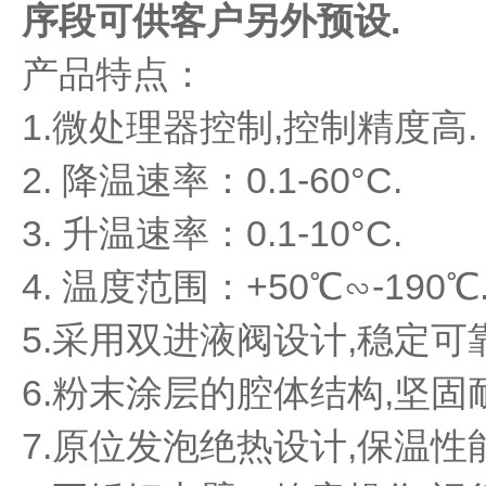
序段可供客户另外预设.
水
质
产品特点
：
检
测
1.微处理器控制,控制精度高.
仪
凝
2. 降温速率：0.1-60°C.
胶
成
3. 升温速率：0.1-10°C.
像
电
泳
4. 温度范围：+50℃∽-190℃
仪
系
5.采用双进液阀设计,稳定可靠
统
土
6.粉末涂层的腔体结构,坚固
壤
测
7.原位发泡绝热设计,保温性
定
仪