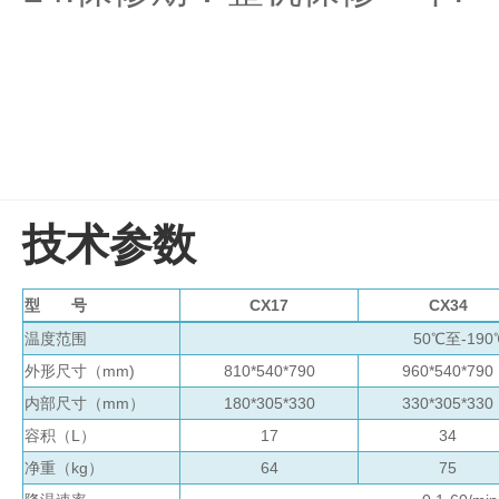
心
机
真
分子杂交箱
空
抽
紫外交联仪
吸
仪
杀菌检测系
温
湿
技术参数
度
超纯水机
记
录
型 号
CX17
CX34
水质检测仪
系
温度范围
50℃至-190
统
外形尺寸（mm)
810*540*790
960*540*790
耗材
内部尺寸（mm）
180*305*330
330*305*330
冷
容积（L）
17
34
冻
净重（kg）
64
75
管