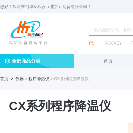
您好！欢迎来到
华泰和合（北京）商贸有限公司
！
PSI
ROCKEY
T
全部商品分类
首页
仪
耗
试
定
仪器
首页
>
仪器
>
程序降温仪
> CX系列程序降温仪
器
材
剂
做
渗透压仪
冷冻管盒
分配瓶
渗
透
玻
压
仪器照明设
血清瓶
璃
CX系列程序降温仪
仪
容
微
冻存管
冻干瓶
器
生
物
及
离心管架
安瓿瓶
便