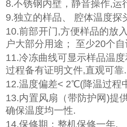
8.不锈钢内壁，静音操作,运
真
空
9.独立的样品、 腔体温度探
泵
冰
10.前部开门,方便样品的放
点
仪
户大部分用途； 至少20个
培
养
11.冷冻曲线可显示样品温
箱
过程备有证明文件,直观可靠.
液
氮
罐
12.温度偏差< 2℃(降温过
程
序
13.内置风扇（带防护网)
降
确保温度均一性.
温
仪
14.保修期：整机保修一年.
离