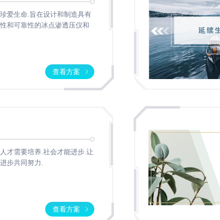
渗透
珍爱生命.旨在设计和制造具有
压
性和可靠性的冰点渗透压仪和
5004
渗透
压
查看方案
2430
瓶塞式液氮罐液位计
渗透
压
微
微生物便携分析仪
生
物
人才需要培养.社会才能进步.让
定
进步共同努力.
性
分
析
仪
查看方案