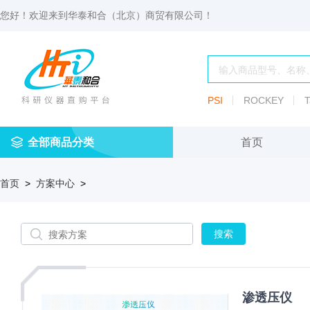
您好！欢迎来到
华泰和合（北京）商贸有限公司
！
PSI
ROCKEY
T
全部商品分类
首页
仪
耗
试
定
仪器
首页
>
方案中心
>
器
材
剂
做
渗透压仪
冷冻管盒
分配瓶
渗
透
玻
压
仪器照明设
血清瓶
璃
仪
容
微
冻存管
冻干瓶
器
生
物
及
渗透压仪
离心管架
安瓿瓶
便