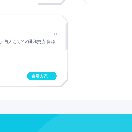
微
生
物
定
量
分
人与人之间的沟通和交流.资源
析
仪
化
学
查看方案
发
光
半
自
动
分
析
仪