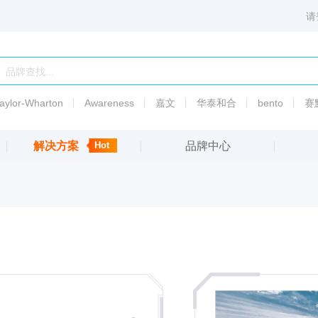
请
aylor-Wharton
Awareness
嘉文
华泰和合
bento
赛
解决方案
Hot
品牌中心
6003
PSI标准液热传导液
渗透
压
备
5010
渗透
压
5007