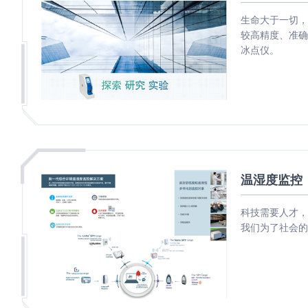
配
携
生命大于一切，
件
分
离心管
较高精度、准确
析
冰点仪。
仪
样品管
酶
标
仪
全
智
能
基
温湿度监控
因
检
科技需要人才，
我们为了社会的
测
便
携
仪
分