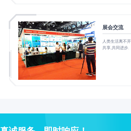
子
杂
交
箱
展会交流
紫
外
人类生活离不开
交
共享,共同进步.
联
仪
杀
酶标仪
菌
检
测
系
统
超
纯
水
机
真诚服务，即时响应！