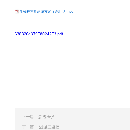
配
携
件
生物样本库建设方案（通用型）.pdf
分
离心管
析
仪
样品管
酶
638326437978024273.pdf
标
仪
全
智
能
基
因
检
测
便
携
上一篇：
渗透压仪
仪
分
下一篇：
温湿度监控