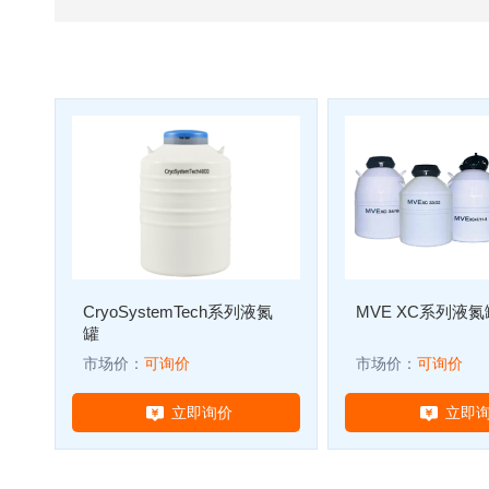
子
杂
交
箱
紫
外
交
联
仪
杀
酶标仪
菌
检
CryoSystemTech系列液氮
MVE XC系列液氮
测
罐
系
市场价：
可询价
市场价：
可询价
统
超
立即询价
立即
纯
水
机