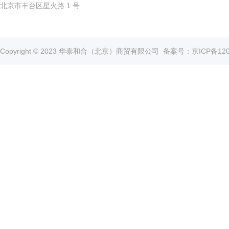
北京市丰台区星火路 1 号
真
空
泵
冰
Copyright © 2023 华泰和合（北京）商贸有限公司
备案号：京ICP备1202
点
仪
培
养
箱
液
氮
罐
程
序
降
温
仪
离