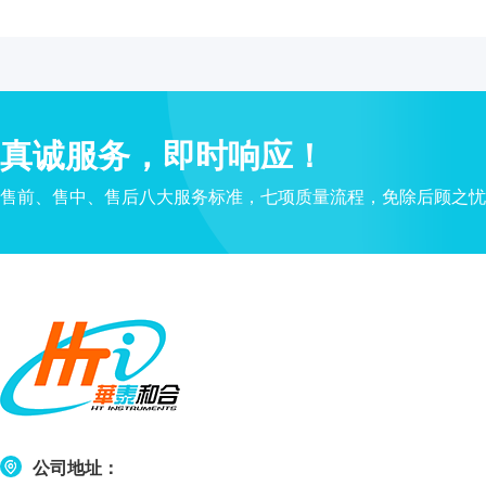
水
质
检
测
仪
凝
真诚服务，即时响应！
胶
成
售前、售中、售后八大服务标准，七项质量流程，免除后顾之忧
像
电
泳
仪
系
统
土
壤
测
定
公司地址：
仪