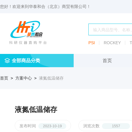
您好！欢迎来到
华泰和合（北京）商贸有限公司
！
PSI
ROCKEY
T
全部商品分类
首页
仪
耗
试
定
仪器
首页
>
方案中心
>
液氮低温储存
器
材
剂
做
渗透压仪
冷冻管盒
分配瓶
渗
透
玻
压
仪器照明设
血清瓶
璃
仪
容
液氮低温储存
微
冻存管
冻干瓶
器
生
物
及
发布时间
浏览次数
2023-10-19
1557
离心管架
安瓿瓶
便