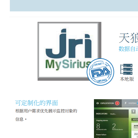
液
定做玻璃容器及配件
分
配
瓶
培养箱
血
清
瓶
冻
干
瓶
安
瓿
瓶