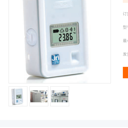
配
携
件
分
离心管
订
析
仪
型
样品管
酶
标
最
仪
全
发
智
能
基
因
检
测
便
携
仪
分