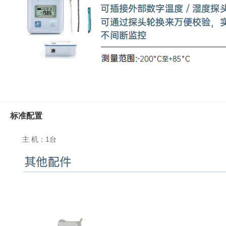
真
空
泵
冰
点
仪
培
养
箱
标准配置
液
氮
主 机：1台
罐
程
序
降
温
仪
离