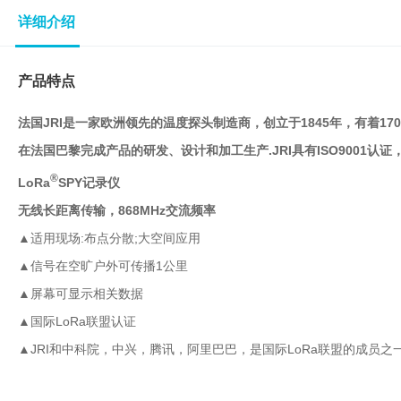
子
详细介绍
杂
交
箱
产品特点
紫
外
法国JRI是一家欧洲领先的温度探头制造商，创立于1845年，有着17
交
在法国巴黎完成产品的研发、设计和加工生产.JRI具有ISO9001认
联
仪
®
LoRa
SPY记录仪
杀
酶标仪
无线长距离传输，868MHz交流频率
菌
▲适用现场:
布点分散;大空间应用
检
测
▲
信号在空旷户外可传播1公里
系
▲
屏幕可显示相关数据
统
▲国际LoRa联盟认证
超
纯
▲JRI和中科院，中兴，腾讯，阿里巴巴，是国际LoRa联盟的成员之
水
机