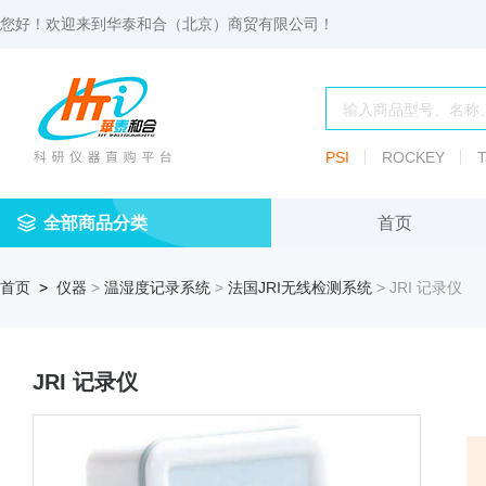
您好！欢迎来到
华泰和合（北京）商贸有限公司
！
PSI
ROCKEY
T
全部商品分类
首页
仪
耗
试
定
仪器
首页
>
仪器
>
温湿度记录系统
>
法国JRI无线检测系统
> JRI 记录仪
器
材
剂
做
渗透压仪
冷冻管盒
分配瓶
渗
透
玻
压
仪器照明设
血清瓶
璃
仪
JRI 记录仪
容
微
冻存管
冻干瓶
器
生
物
及
离心管架
安瓿瓶
便