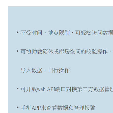
管
土壤测定仪
瓶
塞
真空泵
式
液
氮
冰点仪
罐
液
位
计
试剂
PSI
标
准
液
热
传
导