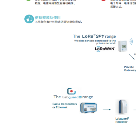
盒
仪
器
照
明
设
备
冻
存
管
离
心
管
架
离
心
凝胶成像
管
样
电泳仪系统
品