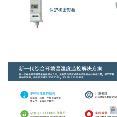
心
机
真
分子杂交箱
空
抽
紫外交联仪
吸
仪
杀菌检测系
温
湿
度
超纯水机
记
录
水质检测仪
系
统
耗材
冷
冻
管