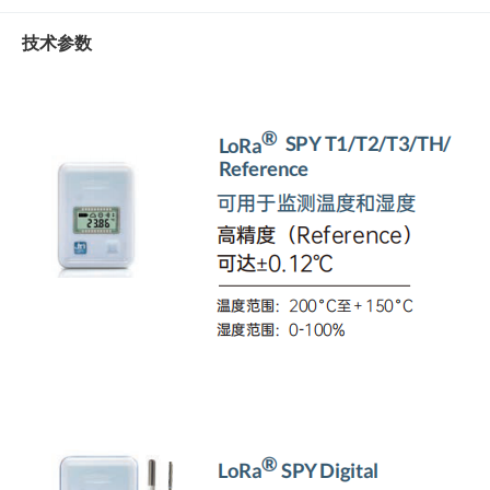
水
质
技术参数
检
测
仪
凝
胶
成
像
电
泳
仪
系
统
土
壤
测
定
仪