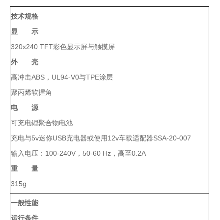
真
技术规格
空
显 示
泵
冰
320x240 TFT彩色显示屏与触摸屏
点
外 壳
仪
高冲击ABS，UL94-V0与TPE涂层
培
聚丙烯软握角
养
箱
电 源
液
可充电锂聚合物电池
氮
充电与5v迷你USB充电器或使用12v车载适配器SSA-20-007
罐
程
输入电压：100-240V，50-60 Hz，高至0.2A
序
重 量
降
315g
温
仪
一般性能
离
运行条件