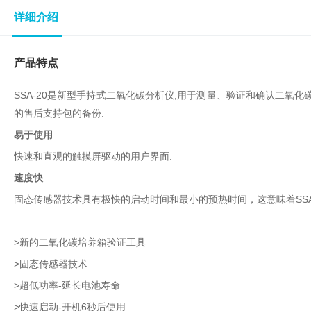
子
详细介绍
杂
交
箱
产品特点
紫
外
SSA-20是新型手持式二氧化碳分析仪,用于测量、验证和确认二氧化
交
的售后支持包的备份.
联
易于使用
仪
杀
快速和直观的触摸屏驱动的用户界面.
酶标仪
菌
速度快
检
固态传感器技术具有极快的启动时间和最小的预热时间，这意味着SSA
测
系
统
>新的二氧化碳培养箱验证工具
超
>固态传感器技术
纯
>超低功率-延长电池寿命
水
机
>快速启动-开机6秒后使用