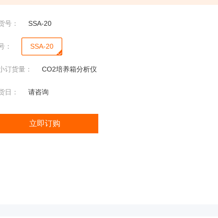
渗透
压
货号：
SSA-20
5004
渗透
号：
SSA-20
压
小订货量：
CO2培养箱分析仪
2430
瓶塞式液氮罐液位计
渗透
货日：
请咨询
压
立即订购
微
微生物便携分析仪
生
物
定
性
分
析
仪