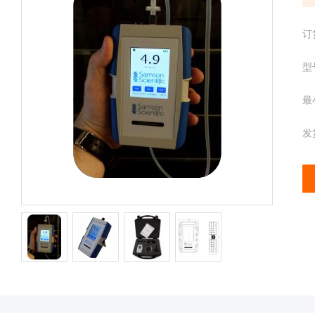
配
携
件
分
离心管
订
析
仪
型
样品管
酶
标
最
仪
全
发
智
能
基
因
检
测
便
携
仪
分