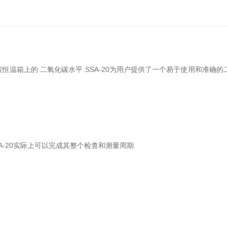
微
生
物
定
量
分
碳恒温箱上的 二氧化碳水平.SSA-20为用户提供了一个易于使用和准确
析
仪
化
学
发
-20实际上可以完成其整个检查和测量周期.
光
半
自
动
分
析
仪