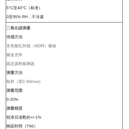
心
5°C至40°C（标准）
机
真
分子杂交箱
0至95% RH，不冷凝
空
二氧化碳测量
抽
紫外交联仪
吸
传感方法
仪
非色散红外线（NDIR）吸收
杀菌检测系
温
镀金光学
湿
度
固态源和探测器
超纯水机
记
测量方法
录
水质检测仪
取样（泵0.35l/min)
系
测量范围
统
0-20%
耗材
测量精度
冷
校准后读数的+/-1%
冻
管
响应时间（T90）