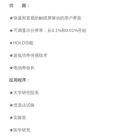
功 能：
管
土壤测定仪
瓶
★快速和直观的触摸屏驱动的用户界面
塞
真空泵
式
★
可调显示分辨率，从0.1%和0.01%开始
液
氮
★
HOLD功能
冰点仪
罐
★
超低功率传感技术
液
位
★
电池寿命长
计
应用程序：
试剂
PSI
★
大学研究院系
标
★
优选法试验
准
液
★
实验室
热
传
★
医学研究
导