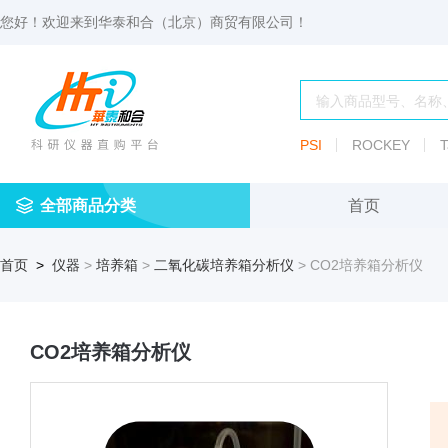
您好！欢迎来到
华泰和合（北京）商贸有限公司
！
PSI
ROCKEY
T
全部商品分类
首页
仪
耗
试
定
仪器
首页
>
仪器
>
培养箱
>
二氧化碳培养箱分析仪
> CO2培养箱分析仪
器
材
剂
做
渗透压仪
冷冻管盒
分配瓶
渗
透
玻
压
仪器照明设
血清瓶
璃
仪
CO2培养箱分析仪
容
微
冻存管
冻干瓶
器
生
物
及
离心管架
安瓿瓶
便