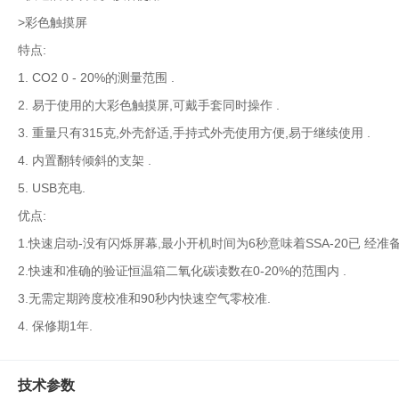
水
>彩色触摸屏
质
特点:
检
测
1. CO2 0 - 20%的测量范围 .
仪
2. 易于使用的大彩色触摸屏,可戴手套同时操作 .
凝
3. 重量只有315克,外壳舒适,手持式外壳使用方便,易于继续使用 .
胶
4. 内置翻转倾斜的支架 .
成
像
5. USB充电.
电
优点:
泳
1.快速启动-没有闪烁屏幕,最小开机时间为6秒意味着SSA-20已 经准
仪
系
2.快速和准确的验证恒温箱二氧化碳读数在0-20%的范围内 .
统
3.无需定期跨度校准和90秒内快速空气零校准.
土
4. 保修期1年.
壤
测
定
技术参数
仪