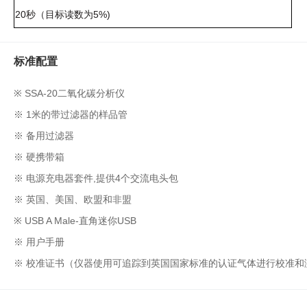
盒
20秒（目标读数为5%)
仪
器
照
标准配置
明
设
※ SSA-20二氧化碳分析仪
备
※
1米的带过滤器的样品管
冻
※
备用过滤器
存
管
※
硬携带箱
离
※
电源充电器套件,提供4个交流电头包
心
※
英国、美国、欧盟和非盟
管
※
USB A Male-直角迷你USB
架
离
※
用户手册
心
凝胶成像
※
校准证书（仪器使用可追踪到英国国家标准的认证气体进行校准和
管
样
电泳仪系统
品