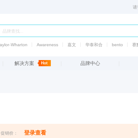
请
aylor-Wharton
Awareness
嘉文
华泰和合
bento
赛
解决方案
Hot
品牌中心
6003
PSI标准液热传导液
渗透
压
备
5010
渗透
压
登录查看
促销价：
5007