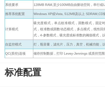
管
系统要求
128MB RAM,至少100MB自由驱动空间，串行或
土壤测定仪
瓶
推荐系统配置
Windows XP或Vista, 512MB及以上 SDRAM
塞
真空泵
式
吸光度模式，单点校准模式，因数模式，固定
液
计算模式
式，校准数或因数动态模式，多点模式，线性回
氮
冰点仪
式，4-参数模式，吸光度或标准数的阈值模式，
罐
液
自监控模式
灯，瓶容量，滤光片，压力，真空，机械功能，
位
QC(质控)选项
储存控制数据，打印 Levey-Jennings 或质控范
计
试剂
标准配置
PSI
标
准
液
热
传
导