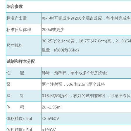
真
综合参数
空
标准产出量
每小时可完成多达200个端点反应，每小时完成多
泵
冰
标准反应体积
200ul或更少
点
仪
36.25”(92.1cm)宽，18.75”(47.6cm)高，21.5”(5
尺寸规格
培
重量：约80磅(36kg)
养
试剂和样本分配
箱
液
性 能
稀释，预稀释，单个或多个试剂分配
氮
罐
泵
两个注射泵，50ul和2.5ml两个规格
程
探 针
316不锈钢探针，较好的试剂兼容性，可感应液位
序
降
体 积
2ul-1.95ml
温
仪
体积精度≤ 5ul
<2.5%CV
离
体积精度≥ 5ul
<1%CV