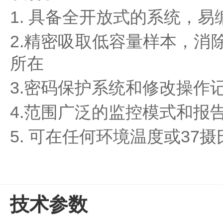
水
1. 具备全开放式的系统，易
质
检
2.精密吸取低容量样本，消
测
仪
所在
凝
胶
3.密码保护系统和修改操作
成
像
4.范围广泛的监控模式和报
电
泳
5. 可在任何环境温度或37
仪
系
统
土
壤
测
技术参数
定
仪