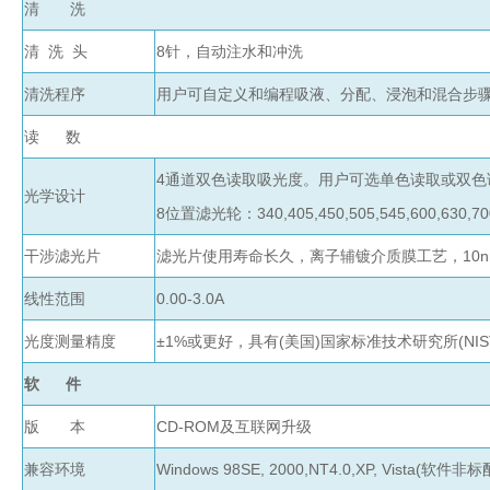
清 洗
盒
仪
清 洗 头
8针，自动注水和冲洗
器
照
清洗程序
用户可自定义和编程吸液、分配、浸泡和混合步
明
读 数
设
备
4通道双色读取吸光度。用户可选单色读取或双色
冻
光学设计
8位置滤光轮：340,405,450,505,545,600,630
存
管
干涉滤光片
滤光片使用寿命长久，离子辅镀介质膜工艺，10
离
线性范围
0.00-3.0A
心
管
光度测量精度
±1%或更好，具有(美国)国家标准技术研究所(NI
架
离
软 件
心
凝胶成像
版 本
CD-ROM及互联网升级
管
样
电泳仪系统
兼容环境
Windows 98SE, 2000,NT4.0,XP, Vista(软件非标
品