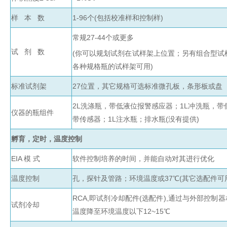
心
机
样 本 数
1-96个(包括校准样和控制样)
真
分子杂交箱
常规27-44个或更多
空
抽
试 剂 数
(你可以规划试剂在试样架上位置；另有组合型试
紫外交联仪
吸
各种规格瓶的试样架可用)
仪
杀菌检测系
标准试剂架
27位置，其它规格可选标准微孔板，条形板或盘
温
湿
2L洗涤瓶，带低液位报警感应器；1L冲洗瓶，带
度
仪器的瓶组件
超纯水机
带传感器；1L注水瓶；排水瓶(没有提供)
记
录
孵育，定时，温度控制
水质检测仪
系
EIA 模 式
软件控制培养的时间，并能自动对其进行优化
统
温度控制
孔，探针及管路；环境温度或37℃(其它选配件可
耗材
冷
RCA,即试剂冷却配件(选配件),通过与外部控制器相
试剂冷却
冻
温度降至环境温度以下12~15℃
管