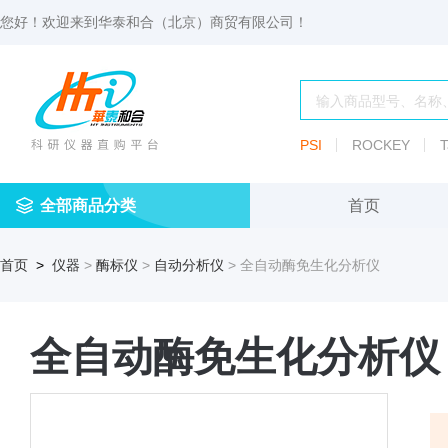
您好！欢迎来到
华泰和合（北京）商贸有限公司
！
PSI
ROCKEY
T
全部商品分类
首页
仪
耗
试
定
仪器
首页
>
仪器
>
酶标仪
>
自动分析仪
> 全自动酶免生化分析仪
器
材
剂
做
渗透压仪
冷冻管盒
分配瓶
渗
透
玻
压
仪器照明设
血清瓶
璃
全自动酶免生化分析仪
仪
容
微
冻存管
冻干瓶
器
生
物
及
离心管架
安瓿瓶
便