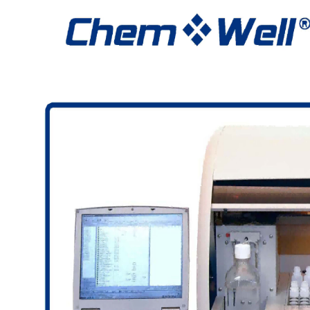
液
定做玻璃容器及配件
分
配
瓶
培养箱
血
清
瓶
冻
干
瓶
安
瓿
瓶