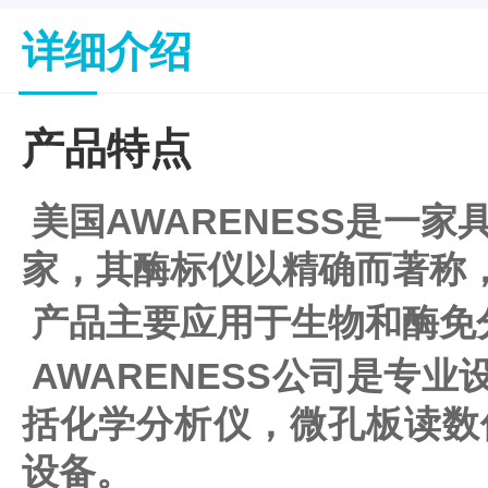
子
杂
详细介绍
交
箱
紫
产品特点
外
交
联
美国AWARENESS是一
仪
杀
酶标仪
家，其酶标仪以精确而著称
菌
检
产品主要应用于生物和酶免分
测
系
AWARENESS公司是专
统
超
括化学分析仪，微孔板读数
纯
水
设备。
机