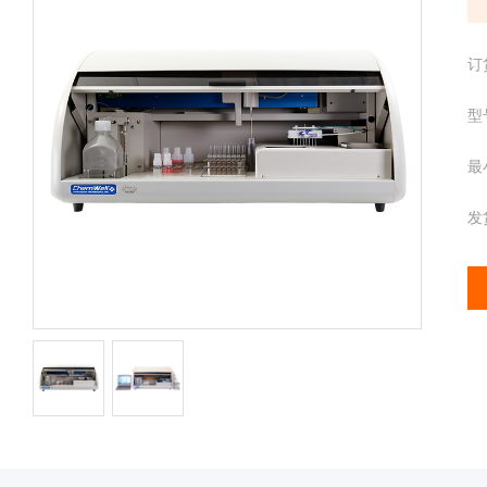
配
携
件
分
离心管
订
析
仪
样品管
型
酶
标
最
仪
全
发
智
能
基
因
检
测
便
携
仪
分