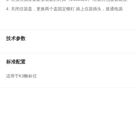
水
4. 关闭仪器盖，更换两个盖固定螺钉.插上仪器插头，接通电源.
质
检
测
仪
技术参数
凝
胶
成
标准配置
像
电
适用于K3酶标仪
泳
仪
系
统
土
壤
测
定
仪