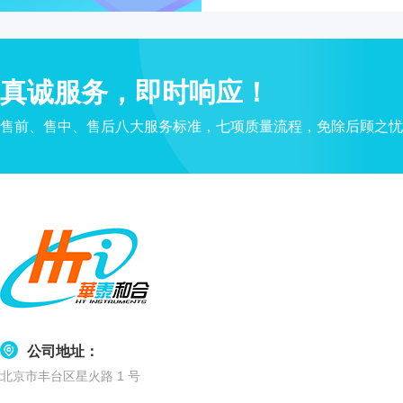
心
机
真
分子杂交箱
空
真诚服务，即时响应！
抽
紫外交联仪
吸
售前、售中、售后八大服务标准，七项质量流程，免除后顾之忧
仪
杀菌检测系
温
湿
度
超纯水机
记
录
水质检测仪
系
统
耗材
冷
公司地址：
冻
北京市丰台区星火路 1 号
管