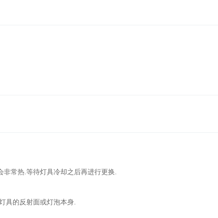
微
生
物
定
量
分
析
仪
化
学
发
光
半
自
会非常热.等待灯具冷却之后再进行更换.
动
分
新灯具的反射面或灯泡本身.
析
仪