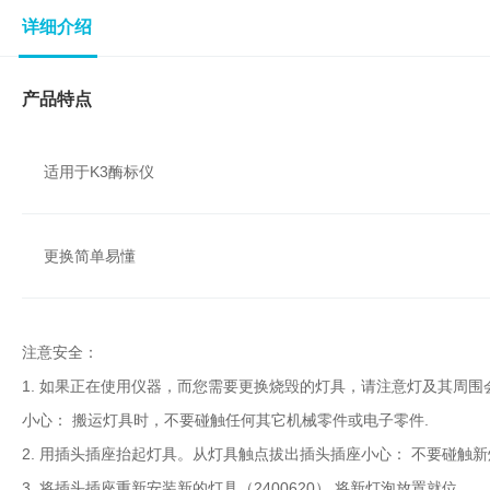
子
详细介绍
杂
交
箱
产品特点
紫
外
交
适用于K3酶标仪
联
仪
杀
酶标仪
更换简单易懂
菌
检
测
系
注意安全：
统
1. 如果正在使用仪器，而您需要更换烧毁的灯具，请注意灯及其周围
超
小心： 搬运灯具时，不要碰触任何其它机械零件或电子零件.
纯
水
2. 用插头插座抬起灯具。从灯具触点拔出插头插座小心： 不要碰触
机
3. 将插头插座重新安装新的灯具（2400620）.将新灯泡放置就位.