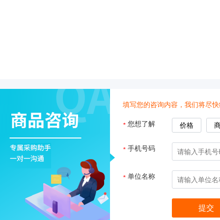
真
空
泵
冰
点
仪
培
养
箱
填写您的咨询内容，我们将尽快
液
您想了解
*
价格
氮
罐
手机号码
*
程
序
降
单位名称
*
温
仪
离