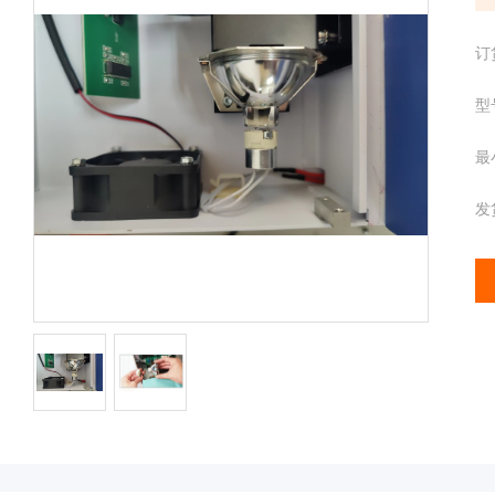
配
携
件
分
离心管
订
析
仪
型
样品管
酶
标
最
仪
全
发
智
能
基
因
检
测
便
携
仪
分