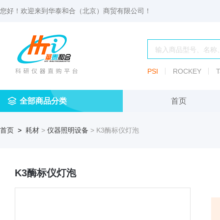
您好！欢迎来到
华泰和合（北京）商贸有限公司
！
PSI
ROCKEY
T
全部商品分类
首页
仪
耗
试
定
仪器
首页
>
耗材
>
仪器照明设备
> K3酶标仪灯泡
器
材
剂
做
渗透压仪
冷冻管盒
分配瓶
渗
透
玻
压
仪器照明设
血清瓶
璃
仪
K3酶标仪灯泡
容
微
冻存管
冻干瓶
器
生
物
及
离心管架
安瓿瓶
便