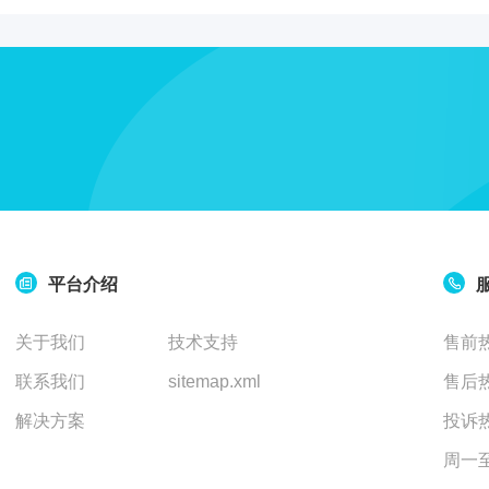
全智能基因检测便携仪
统
平台介绍
水
质
关于我们
技术支持
售前热
加
热
联系我们
sitemap.xml
售后热
衍
解决方案
投诉热
生
器
周一至周