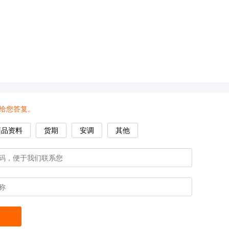
全
波
长
酶
标
仪
洗
板
给您答复。
机
和
商品资料
货期
安调
其他
微
孔
板
干
浴
器