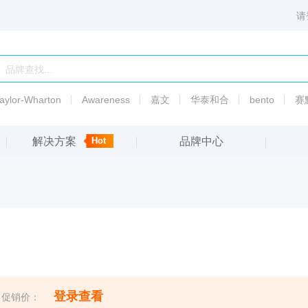
请
aylor-Wharton
Awareness
嘉文
华泰和合
bento
赛
解决方案
Hot
品牌中心
6003
PSI标准液热传导液
渗透
压
备
5010
渗透
压
登录查看
促销价：
5007