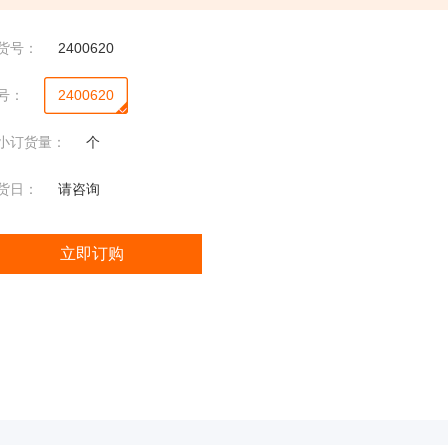
渗透
压
货号：
2400620
5004
渗透
号：
2400620
压
小订货量：
个
2430
瓶塞式液氮罐液位计
渗透
货日：
请咨询
压
立即订购
微
微生物便携分析仪
生
物
定
性
分
析
仪