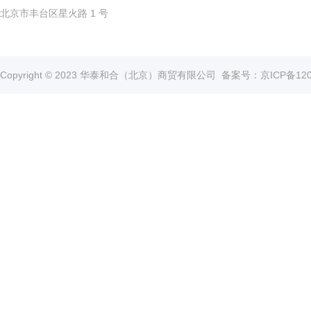
北京市丰台区星火路 1 号
真
空
泵
冰
Copyright © 2023 华泰和合（北京）商贸有限公司
备案号：京ICP备1202
点
仪
培
养
箱
液
氮
罐
程
序
降
温
仪
离