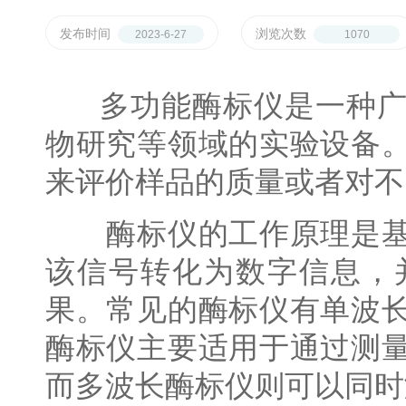
配
携
件
发布时间
浏览次数
2023-6-27
1070
分
离心管
析
仪
样品管
多功能酶标仪是一种广
酶
标
物研究等领域的实验设备
仪
全
来评价样品的质量或者对不
智
能
酶标仪的工作原理是基
基
因
该信号转化为数字信息，
检
果。常见的酶标仪有单波
测
便
酶标仪主要适用于通过测
携
仪
而多波长酶标仪则可以同时
分