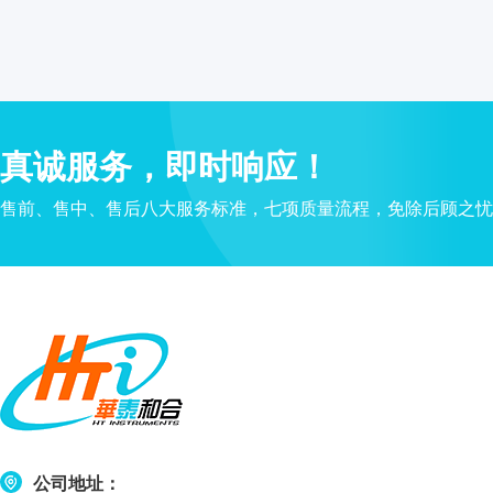
水
质
检
测
仪
凝
真诚服务，即时响应！
胶
成
售前、售中、售后八大服务标准，七项质量流程，免除后顾之忧
像
电
泳
仪
系
统
土
壤
测
定
公司地址：
仪