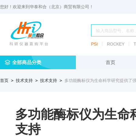
您好！欢迎来到
华泰和合（北京）商贸有限公司
！
PSI
ROCKEY
T
全部商品分类
首页
仪
耗
试
定
仪器
首页
>
技术支持
>
技术支持
>
多功能酶标仪为生命科学研究提供了
器
材
剂
做
渗透压仪
冷冻管盒
分配瓶
渗
透
玻
压
仪器照明设
血清瓶
璃
仪
多功能酶标仪为生命
容
微
冻存管
冻干瓶
器
生
支持
物
及
离心管架
安瓿瓶
便