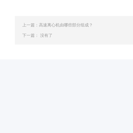
子
杂
交
箱
上一篇：
高速离心机由哪些部分组成？
紫
下一篇： 没有了
外
交
联
仪
杀
酶标仪
菌
检
测
系
统
超
纯
水
机